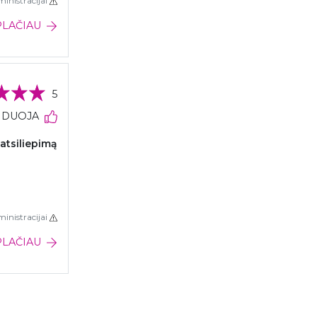
inistracijai
PLAČIAU
5
NDUOJA
 atsiliepimą
inistracijai
PLAČIAU