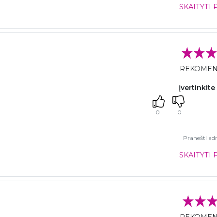
SKAITYTI 
REKOME
Įvertinkite
0
0
Pranešti adm
SKAITYTI 