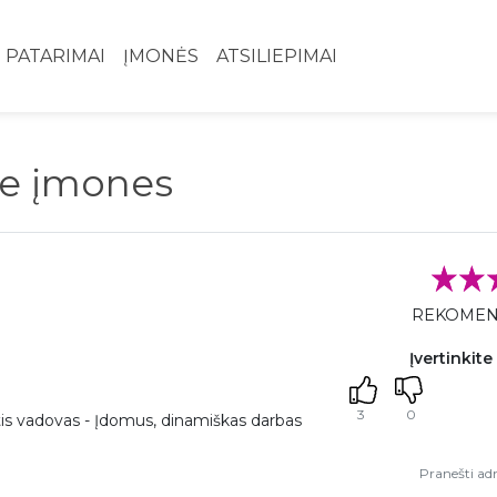
PATARIMAI
ĮMONĖS
ATSILIEPIMAI
ie įmones
REKOME
Įvertinkite
3
0
ntis vadovas - Įdomus, dinamiškas darbas
Pranešti adm