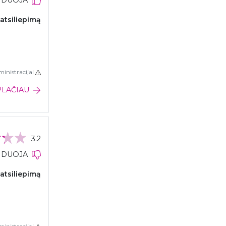
NDUOJA
 atsiliepimą
inistracijai
PLAČIAU
3.2
DUOJA
 atsiliepimą