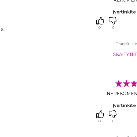
REKOME
Įvertinkite
0
0
s.
Pranešti adm
SKAITYTI 
NEREKOMEN
Įvertinkite
0
0