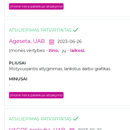
Įmonė nėra pateikusi atsakymo
ATSILIEPIMAS PATVIRTINTAS
Ageseta, UAB
2023-06-26
Įmonės vertybes -
žino,
jų -
laikosi.
PLIUSAI
Motyvuojantis atlyginimas, lankstus darbo grafikas
MINUSAI
-
Įmonė nėra pateikusi atsakymo
ATSILIEPIMAS PATVIRTINTAS