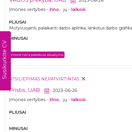
VAGOS prekyba, UAB
2023-06-26
Įmonės vertybes -
žino,
jų -
laikosi.
PLIUSAI
Motyvuojanti, palaikanti darbo aplinka, lankstus darbo grafika
MINUSAI
Susikurkite CV
-
Įmonė nėra pateikusi atsakymo
ATSILIEPIMAS NEPATVIRTINTAS
Pristis, UAB
2023-06-26
Įmonės vertybes -
žino,
jų -
laikosi.
PLIUSAI
-
MINUSAI