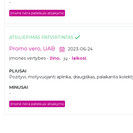
-
Įmonė nėra pateikusi atsakymo
ATSILIEPIMAS PATVIRTINTAS
Promo vero, UAB
2023-06-24
Įmonės vertybes -
žino,
jų -
laikosi.
PLIUSAI
Pozityvi, motyvuojanti aplinka, draugiškas, palaikantis kolek
MINUSAI
-
Įmonė nėra pateikusi atsakymo