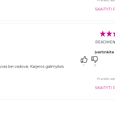
Pranešti adm
SKAITYTI 
REKOME
Įvertinkite
1
0
tyvas bei vadovai. Karjeros galimybės.
Pranešti adm
SKAITYTI 