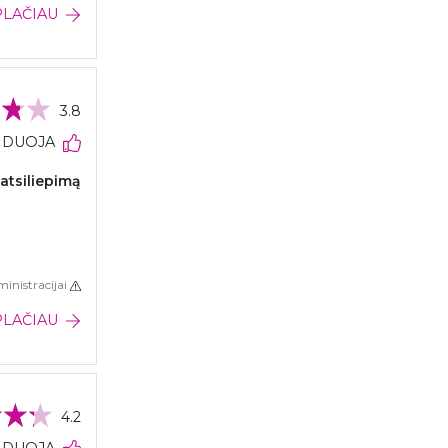
PLAČIAU
3.8
NDUOJA
 atsiliepimą
inistracijai
PLAČIAU
4.2