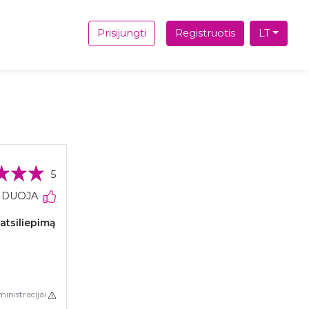
Prisijungti
Registruotis
LT
5
NDUOJA
 atsiliepimą
inistracijai