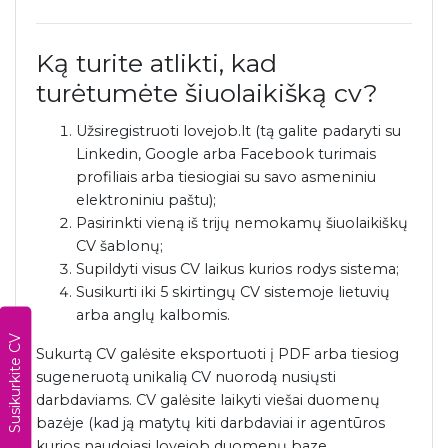
Ką turite atlikti, kad
turėtumėte šiuolaikišką cv?
Užsiregistruoti lovejob.lt (tą galite padaryti su
Linkedin, Google arba Facebook turimais
profiliais arba tiesiogiai su savo asmeniniu
elektroniniu paštu);
Pasirinkti vieną iš trijų nemokamų šiuolaikiškų
CV šablonų;
Supildyti visus CV laikus kurios rodys sistema;
Susikurti iki 5 skirtingų CV sistemoje lietuvių
arba anglų kalbomis.
Susikurkite CV
Sukurtą CV galėsite eksportuoti į PDF arba tiesiog
sugeneruotą unikalią CV nuorodą nusiųsti
darbdaviams. CV galėsite laikyti viešai duomenų
bazėje (kad ją matytų kiti darbdaviai ir agentūros
kurios naudojasi lovejob duomenų baze