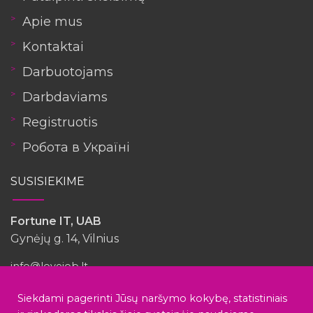
Apie mus
Kontaktai
Darbuotojams
Darbdaviams
Registruotis
Робота в Україні
SUSISIEKIME
Fortune IT, UAB
Gynėjų g. 14, Vilnius
info@lovejob.lt
Siekdami pagerinti Jūsų naršymo kokybę, statistiniais