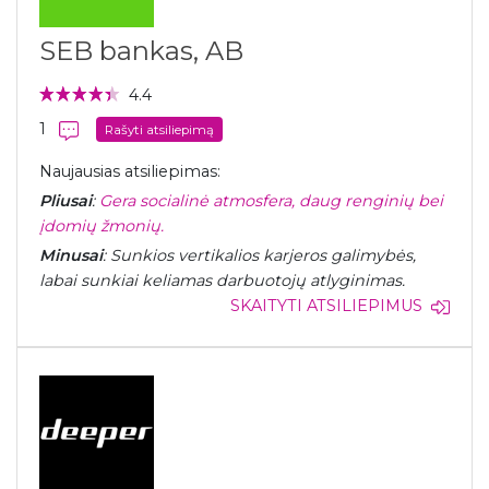
SEB bankas, AB
4.4
1
Rašyti atsiliepimą
Naujausias atsiliepimas:
Pliusai
:
Gera socialinė atmosfera, daug renginių bei
įdomių žmonių.
Minusai
: Sunkios vertikalios karjeros galimybės,
labai sunkiai keliamas darbuotojų atlyginimas.
SKAITYTI ATSILIEPIMUS