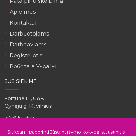
Patalpinti skelbimą
Apie mus
Kontaktai
Darbuotojams
Darbdaviams
Registruotis
Робота в Україні
SUSISIEKIME
Fortune IT, UAB
Gynėjų g. 14, Vilnius
info@lovejob.lt
Siekdami pagerinti Jūsų naršymo kokybę, statistiniais