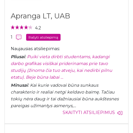
Apranga LT, UAB
4.2
1
Rašyti atsiliepimą
Naujausias atsiliepimas:
Pliusai
:
Puiki vieta dirbti studentams, kadangi
darbo grafikas visiškai priderinamas prie tavo
studijų (žinoma čia tuo atveju, kai nedirbi pilnu
etatu). Beje būna labai ...
Minusai
: Kai kurie vadovai būna sunkaus
charakterio ir realiai netgi keldavo baimę. Tačiau
tokių nėra daug ir tai dažniausiai būna aukštesnes
pareigas užimantys asmenys,...
SKAITYTI ATSILIEPIMUS