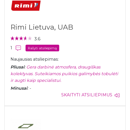
Rimi Lietuva, UAB
3.6
1
Rašyti atsiliepimą
Naujausias atsiliepimas:
Pliusai
:
Gera darbinė atmosfera, draugiškas
kolektyvas. Suteikiamos puikios galimybės tobulėti
ir augti kaip specialistui.
Minusai
: -
SKAITYTI ATSILIEPIMUS