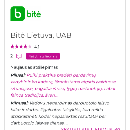
Bitė Lietuva, UAB
4.1
2
Rašyti atsiliepimą
Naujausias atsiliepimas:
Pliusai
:
Puiki praktika pradėti pardavimų
vadybininko karjerą, išmokstama elgstis įvairiuose
situacijose, pagalba iš visų lygių darbuotojų. Labai
fainos tradicijos, šven...
Minusai
: Vadovų negerbimas darbuotojo laisvo
laiko ir darbo. Išgalvotos taisyklės, kad reikia
atsiskaitinėti kodėl nepasiektas rezultatai per
darbuotojo laisvas dienas. ...
SKAITYTI ATSILIEPIMUS