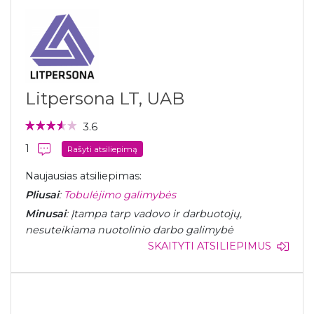
Litpersona LT, UAB
3.6
1
Rašyti atsiliepimą
Naujausias atsiliepimas:
Pliusai
:
Tobulėjimo galimybės
Minusai
: Įtampa tarp vadovo ir darbuotojų,
nesuteikiama nuotolinio darbo galimybė
SKAITYTI ATSILIEPIMUS