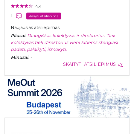
4.4
1
Rašyti atsiliepimą
Naujausias atsiliepimas:
Pliusai
:
Draugiškas kolektyvas ir direktorius. Tiek
kolektyvas tiek direktorius vieni kitiems stengiasi
padeti, palaikyti, išmokyti.
Minusai
: -
SKAITYTI ATSILIEPIMUS