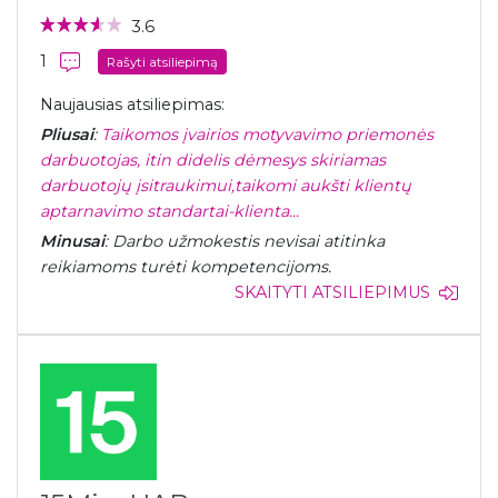
3.6
1
Rašyti atsiliepimą
Naujausias atsiliepimas:
Pliusai
:
Taikomos įvairios motyvavimo priemonės
darbuotojas, itin didelis dėmesys skiriamas
darbuotojų įsitraukimui,taikomi aukšti klientų
aptarnavimo standartai-klienta...
Minusai
: Darbo užmokestis nevisai atitinka
reikiamoms turėti kompetencijoms.
SKAITYTI ATSILIEPIMUS