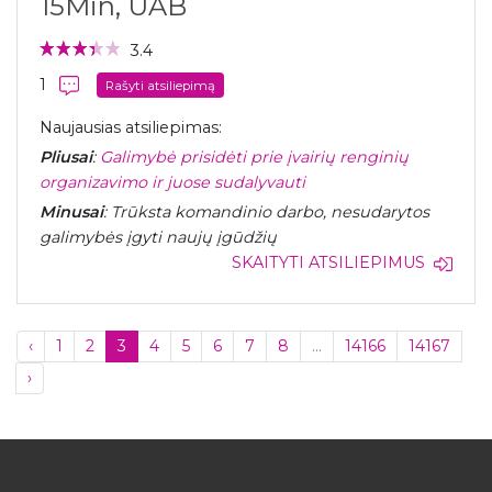
15Min, UAB
3.4
1
Rašyti atsiliepimą
Naujausias atsiliepimas:
Pliusai
:
Galimybė prisidėti prie įvairių renginių
organizavimo ir juose sudalyvauti
Minusai
: Trūksta komandinio darbo, nesudarytos
galimybės įgyti naujų įgūdžių
SKAITYTI ATSILIEPIMUS
‹
1
2
3
4
5
6
7
8
...
14166
14167
›