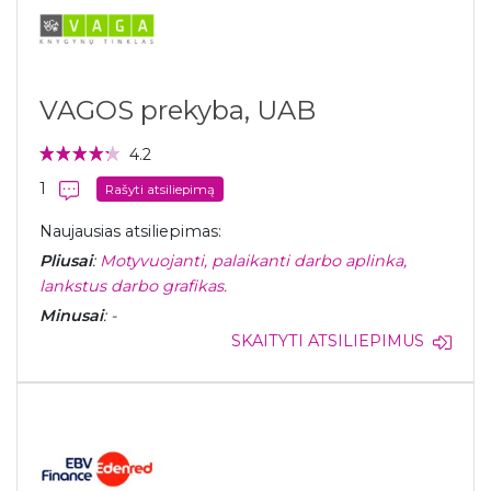
VAGOS prekyba, UAB
4.2
1
Rašyti atsiliepimą
Naujausias atsiliepimas:
Pliusai
:
Motyvuojanti, palaikanti darbo aplinka,
lankstus darbo grafikas.
Minusai
: -
SKAITYTI ATSILIEPIMUS