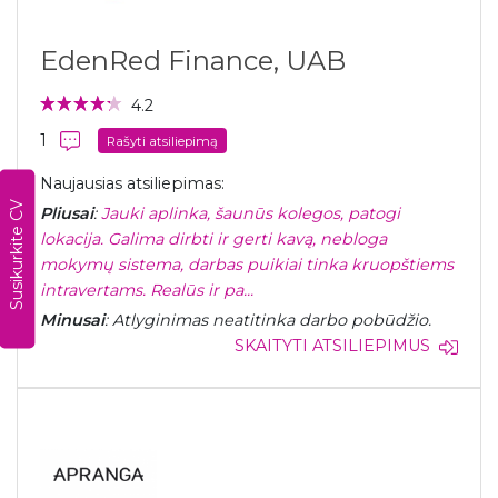
EdenRed Finance, UAB
4.2
1
Rašyti atsiliepimą
Naujausias atsiliepimas:
Susikurkite CV
Pliusai
:
Jauki aplinka, šaunūs kolegos, patogi
lokacija. Galima dirbti ir gerti kavą, nebloga
mokymų sistema, darbas puikiai tinka kruopštiems
intravertams. Realūs ir pa...
Minusai
: Atlyginimas neatitinka darbo pobūdžio.
SKAITYTI ATSILIEPIMUS