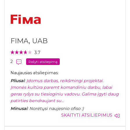
FIMA, UAB
3.7
2
Rašyti atsiliepimą
Naujausias atsiliepimas:
Pliusai
:
Įdomus darbas, reikšmingi projektai.
Įmonės kultūra paremt komandiniu darbu, labai
geras ryšys su tiesioginiu vadovu. Galima įgyti daug
patirties bendraujant su...
Minusai
: Norėtųsi naujesnio ofiso :)
SKAITYTI ATSILIEPIMUS