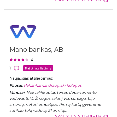
Mano bankas, AB
4
1
Rašyti atsiliepimą
Naujausias atsiliepimas:
Pliusai
:
Pakankamai draugiški kolegos
Minusai
: Nekvalifikuotas teisės departamento
vadovas S. V.. Žmogus sakinį vos surezga, bijo
žmonių, neturi empatijos. Pirmą kartą gyvenime
sutikau tokį vadovą. 21 amžiuj...
SKAITYTI ATSILIEPIMUS