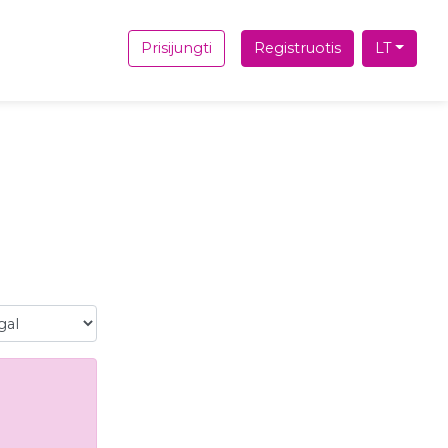
Prisijungti
Registruotis
LT
l