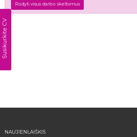
Rodyti visus darbo skelbimus
Susikurkite CV
NAUJIENLAIŠKIS