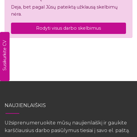
Deja, bet pagal Jūsų pateiktą užklausą skelbimų
nėra.
Rodyti visus darbo skelbimus
Susikurkite CV
NAUJIENLAIŠKIS
Užsiprenumeruokite mūsų naujienlaiškį ir gaukite
karščiausius darbo pasiūlymus tiesiai į savo el. paštą.