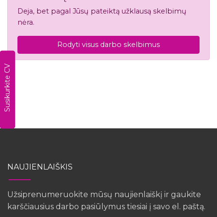
Deja, bet pagal Jūsų pateiktą užklausą skelbimų
nėra.
Rodyti visus darbo skelbimus
Susikurkite CV
NAUJIENLAIŠKIS
Užsiprenumeruokite mūsų naujienlaiškį ir gaukite
karščiausius darbo pasiūlymus tiesiai į savo el. paštą.