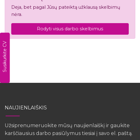
Deja, bet pagal Jūsų pateiktą užklausą skelbimų
nėra.
Rodyti visus darbo skelbimus
Susikurkite CV
NAUJIENLAIŠKIS
Užsiprenumeruokite mūsų naujienlaiškį ir gaukite
karščiausius darbo pasiūlymus tiesiai į savo el. paštą.