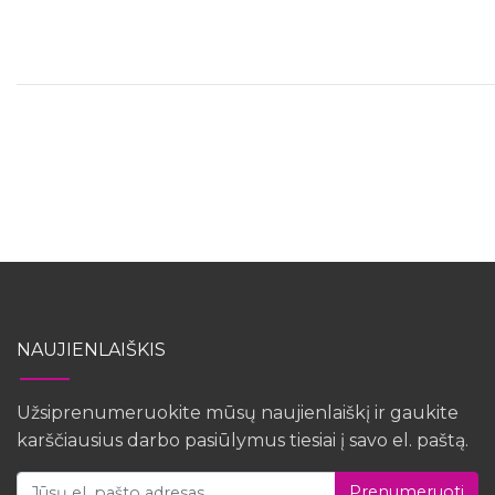
NAUJIENLAIŠKIS
Užsiprenumeruokite mūsų naujienlaiškį ir gaukite
karščiausius darbo pasiūlymus tiesiai į savo el. paštą.
Prenumeruoti