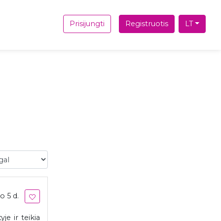
Prisijungti
Registruotis
LT
l
o 5 d.
e ir teikia