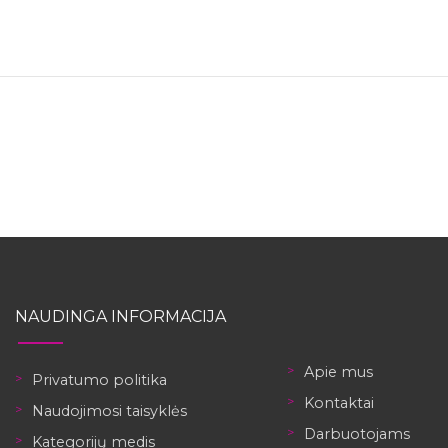
NAUDINGA INFORMACIJA
Apie mus
Privatumo politika
Kontaktai
Naudojimosi taisyklės
Darbuotojams
Kategorijų medis