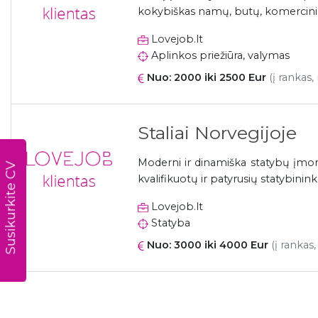
kokybiškas namų, butų, komercinių 
Lovejob.lt
Aplinkos priežiūra, valymas
Nuo: 2000 iki 2500 Eur
(į rankas,
Staliai Norvegijoje
Moderni ir dinamiška statybų įmonė
Susikurkite CV
kvalifikuotų ir patyrusių statybinin
Lovejob.lt
Statyba
Nuo: 3000 iki 4000 Eur
(į rankas