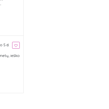
.
o 5 d.
metų, ieško