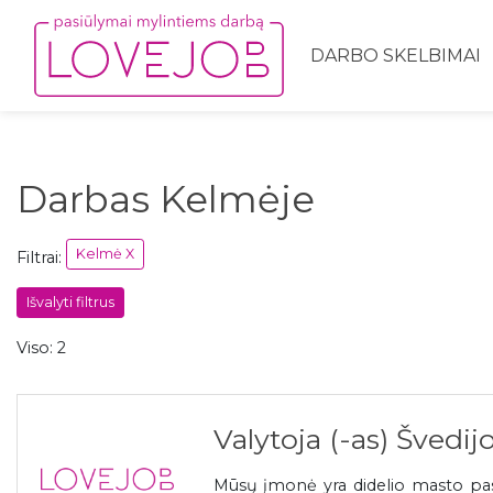
DARBO SKELBIMAI
Darbas Kelmėje
Kelmė X
Filtrai:
Išvalyti filtrus
Viso: 2
Valytoja (-as) Švedij
Mūsų įmonė yra didelio masto pasla