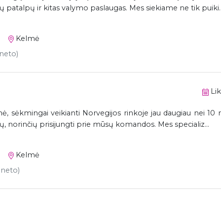
patalpų ir kitas valymo paslaugas. Mes siekiame ne tik puiki..
Kelmė
 neto)
Lik
, sėkmingai veikianti Norvegijos rinkoje jau daugiau nei 10 
kų, norinčių prisijungti prie mūsų komandos. Mes specializ...
Kelmė
, neto)