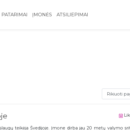
PATARIMAI
ĮMONĖS
ATSILIEPIMAI
Rikiuoti paga
oje
Lik
ugų teikėja Švedijoje. Įmone dirba jau 20 metų valymo srityj