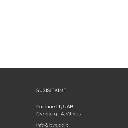
SUSISIEKIME
Fortune IT, UAB
Gynėjų g. 14, Vilnius
info@lovejob.lt