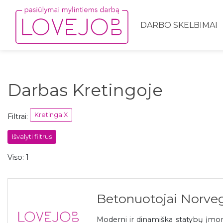
DARBO SKELBIMAI
Darbas Kretingoje
Kretinga X
Filtrai:
Išvalyti filtrus
Viso: 1
Betonuotojai Norveg
Moderni ir dinamiška statybų įmonė