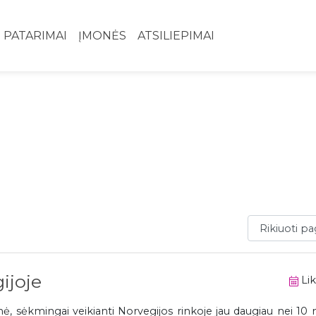
PATARIMAI
ĮMONĖS
ATSILIEPIMAI
Rikiuoti paga
ijoje
Lik
, sėkmingai veikianti Norvegijos rinkoje jau daugiau nei 10 