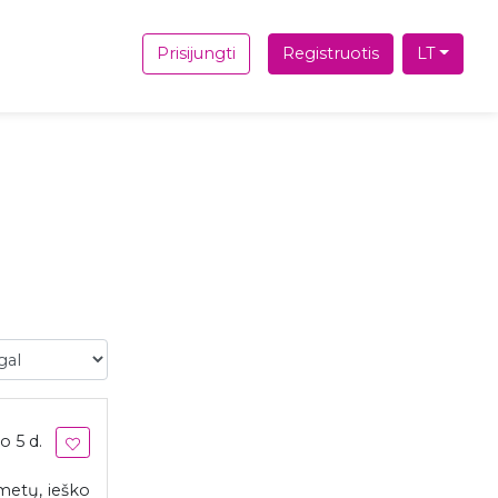
Prisijungti
Registruotis
LT
l
o 5 d.
metų, ieško