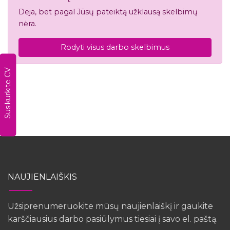
Deja, bet pagal Jūsų pateiktą užklausą skelbimų
nėra.
Rodyti visus darbo skelbimus
Susikurkite CV
NAUJIENLAIŠKIS
Užsiprenumeruokite mūsų naujienlaiškį ir gaukite
karščiausius darbo pasiūlymus tiesiai į savo el. paštą.