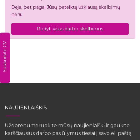
Deja, bet pagal Jūsų pateiktą užklausą skelbimų
nėra.
Rodyti visus darbo skelbimus
Susikurkite CV
NAUJIENLAIŠKIS
Užsiprenumeruokite mūsų naujienlaiškį ir gaukite
karščiausius darbo pasiūlymus tiesiai į savo el. paštą.