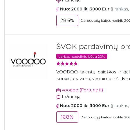
Inžinerija
Nuo: 2000 iki 3000 Eur
(į rankas,
28.6%
Darbuotojų kaitos rodiklis 20
ŠVOK pardavimų pro
darbas nuotoliniu būdu 20%
VOODOO talentų paieškos ir galvų
kondicionavimo, vėsinimo ir šildymo
voodoo (Fortune it)
Inžinerija
Nuo: 2000 iki 3000 Eur
(į rankas,
16.8%
Darbuotojų kaitos rodiklis 20