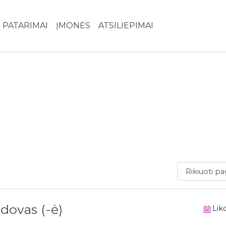
PATARIMAI
ĮMONĖS
ATSILIEPIMAI
Rikiuoti paga
dovas (-ė)
Liko