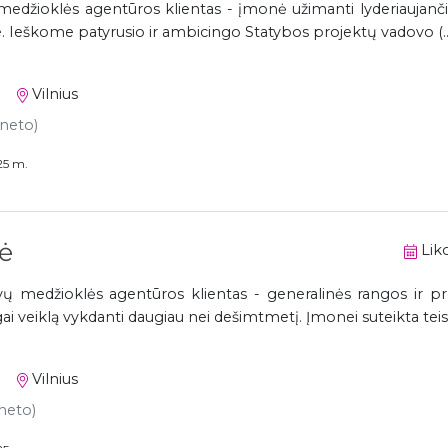
edžioklės agentūros klientas - įmonė užimanti lyderiaujančia
e. Ieškome patyrusio ir ambicingo Statybos projektų vadovo (..
Vilnius
 neto)
25 m.
ė
Liko
 medžioklės agentūros klientas - generalinės rangos ir p
i veiklą vykdanti daugiau nei dešimtmetį. Įmonei suteikta teisė
Vilnius
 neto)