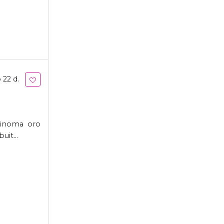
 22 d.
 žinoma oro
it...