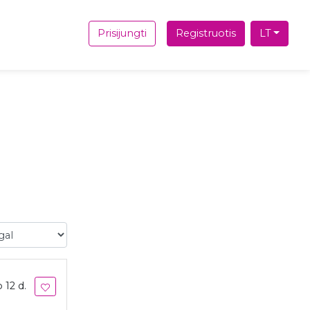
Prisijungti
Registruotis
LT
l
 12 d.