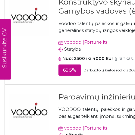
Konstruktyvo skyriau
Gamybos vadovas (ė
Voodoo talentų paieškos ir galvų m
Susikurkite CV
generalinės statybų rangos veikloj
voodoo (Fortune it)
Statyba
Nuo: 2500 iki 4000 Eur
(į rankas,
65.5%
Darbuotojų kaitos rodiklis 20
Pardavimų inžinieriu
VOODOO talentų paieškos ir galvų
paslaugas teikianti įmonė, sėkminga
voodoo (Fortune it)