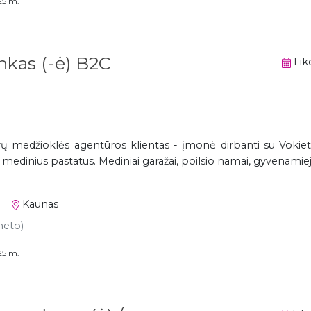
25 m.
kas (-ė) B2C
Liko
medžioklės agentūros klientas - įmonė dirbanti su Vokietij
dinius pastatus. Mediniai garažai, poilsio namai, gyvenamieji 
Kaunas
 neto)
25 m.