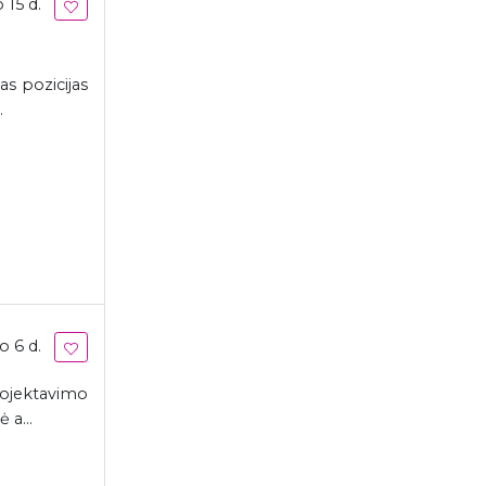
 15 d.
s pozicijas
.
o 6 d.
rojektavimo
 a...