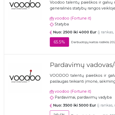
Voodoo talentų paieškos ir galvų m
generalinės statybų rangos veikloj
voodoo (Fortune it)
Statyba
Nuo: 2500 iki 4000 Eur
(į rankas,
65.5%
Darbuotojų kaitos rodiklis 20
Pardavimų vadovas/
VOODOO talentų paieškos ir galvų
paslaugas teikianti įmonė, sėkminga
voodoo (Fortune it)
Pardavimai, pardavimų vadyba
Nuo: 3500 iki 5000 Eur
(į rankas,