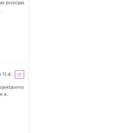
s pozicijas
.
 15 d.
rojektavimo
 a...