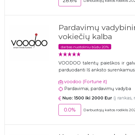
28.6%
Darbuotojų kaitos rodiklis 20
Pardavimų vadybinin
vokiečių kalba
darbas nuotoliniu būdu 20%
VOODOO talentų paieškos ir galvų 
parduodanti Iš anksto surenkamus me
voodoo (Fortune it)
Pardavimai, pardavimų vadyba
Nuo: 1500 iki 2000 Eur
(į rankas,
0.0%
Darbuotojų kaitos rodiklis 20