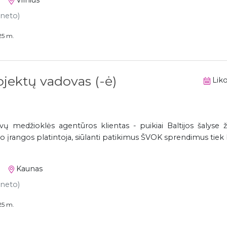
Vilnius
 neto)
25 m.
jektų vadovas (-ė)
Liko
 medžioklės agentūros klientas - puikiai Baltijos šalyse
 įrangos platintoja, siūlanti patikimus ŠVOK sprendimus tiek bu
Kaunas
 neto)
25 m.