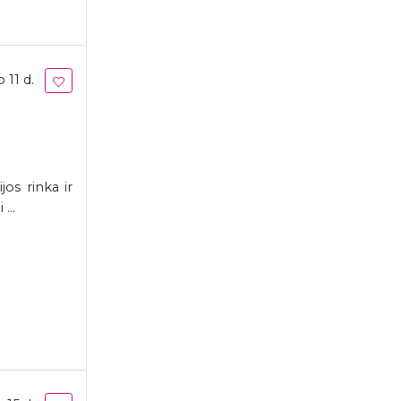
 11 d.
os rinka ir
...