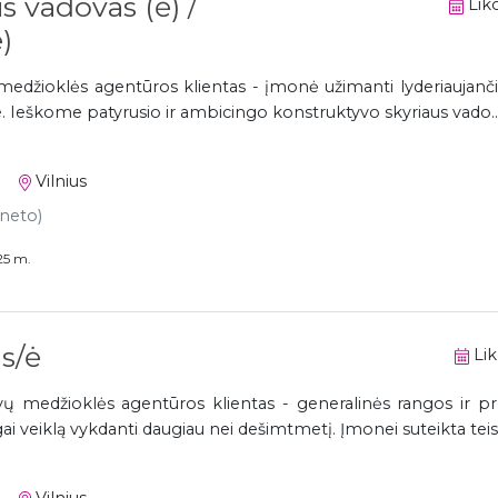
s vadovas (ė) /
Liko
)
edžioklės agentūros klientas - įmonė užimanti lyderiaujančia
e. Ieškome patyrusio ir ambicingo konstruktyvo skyriaus vado..
Vilnius
 neto)
25 m.
s/ė
Lik
 medžioklės agentūros klientas - generalinės rangos ir p
i veiklą vykdanti daugiau nei dešimtmetį. Įmonei suteikta teisė