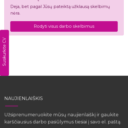
Deja, bet pagal Jūsų pateiktą užklausą skelbimų
nėra.
Rodyti visus darbo skelbimus
Susikurkite CV
NAUJIENLAIŠKIS
Užsiprenumeruokite mūsų naujienlaiškį ir gaukite
karščiausius darbo pasiūlymus tiesiai į savo el. paštą.