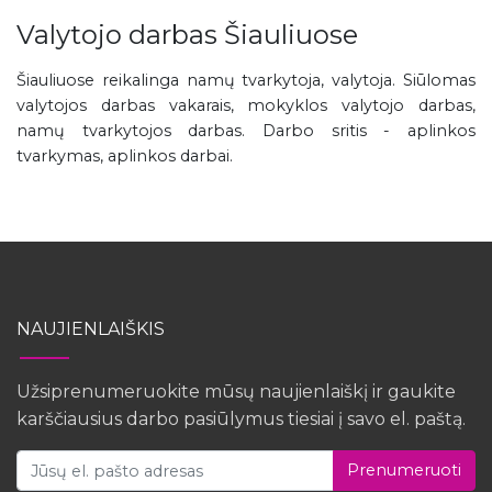
Valytojo darbas Šiauliuose
Šiauliuose reikalinga namų tvarkytoja, valytoja. Siūlomas
valytojos darbas vakarais, mokyklos valytojo darbas,
namų tvarkytojos darbas. Darbo sritis - aplinkos
tvarkymas, aplinkos darbai.
NAUJIENLAIŠKIS
Užsiprenumeruokite mūsų naujienlaiškį ir gaukite
karščiausius darbo pasiūlymus tiesiai į savo el. paštą.
Prenumeruoti