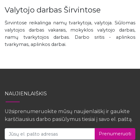
Valytojo darbas Širvintose
Širvintose reikalinga namų tvarkytoja, valytoja. Siūlomas
valytojos darbas vakarais, mokyklos valytojo darbas,
namų tvarkytojos darbas. Darbo sritis - aplinkos
tvarkymas, aplinkos darbai.
NAUJIENLAIŠKIS
Užsiprenumeruokite mūsų naujienlaiškį ir gaukite
karščiausius darbo pasiūlymus tiesiai į savo el. paštą.
Prenumeruoti