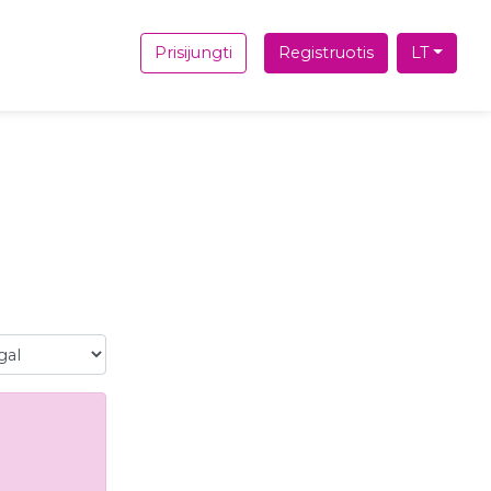
Prisijungti
Registruotis
LT
l