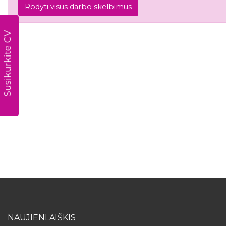
Rodyti visus darbo skelbimus
Susikurkite CV
NAUJIENLAIŠKIS