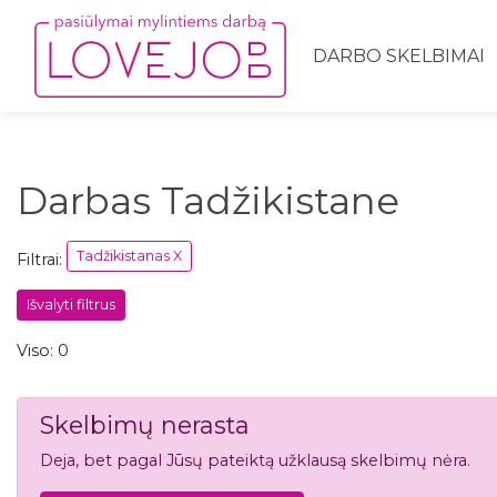
DARBO SKELBIMAI
Darbas Tadžikistane
Tadžikistanas X
Filtrai:
Išvalyti filtrus
Viso: 0
Skelbimų nerasta
Deja, bet pagal Jūsų pateiktą užklausą skelbimų nėra.