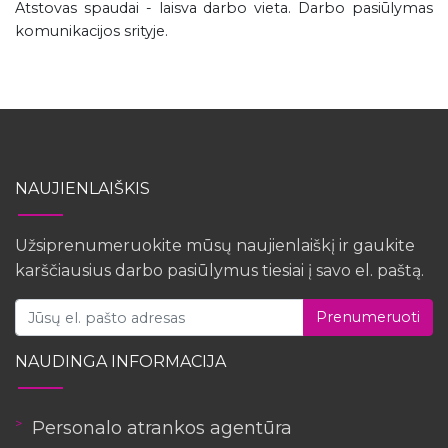
Atstovas spaudai - laisva darbo vieta. Darbo pasiūlymas
komunikacijos srityje.
NAUJIENLAIŠKIS
Užsiprenumeruokite mūsų naujienlaiškį ir gaukite
karščiausius darbo pasiūlymus tiesiai į savo el. paštą.
Prenumeruoti
NAUDINGA INFORMACIJA
Personalo atrankos agentūra