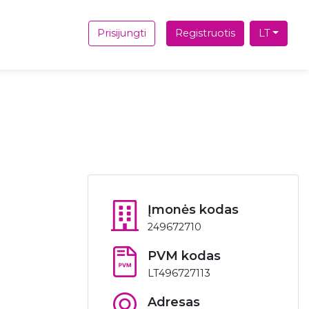
Prisijungti
Registruotis
LT
Įmonės kodas
249672710
PVM kodas
LT496727113
Adresas