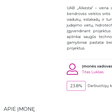
UAB „Alkesta“ – viena d
bendrovės veiklos sritis
viadukų, estakadų ir tun
judėjimo vietų, hidrote
Įgyvendinant projektus
aplinkai saugūs technol
gamybiniai pastatai bei
projektus.
Įmonės vadova
Titas Lukšas
23.8%
Darbuotojų ka
APIE ĮMONĘ