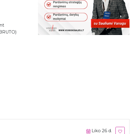
nt
 BRUTO)
Liko 26 d.