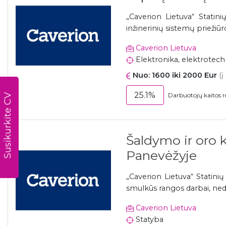
„Caverion Lietuva“ Statin
inžinerinių sistemų priežiūr
Caverion Lietuva
Elektronika, elektrotech
Nuo: 1600 iki 2000 Eur
(į
Susikurkite CV
25.1%
Darbuotojų kaitos r
Šaldymo ir oro 
Panevėžyje
„Caverion Lietuva“ Statinių
smulkūs rangos darbai, nedid
Caverion Lietuva
Statyba