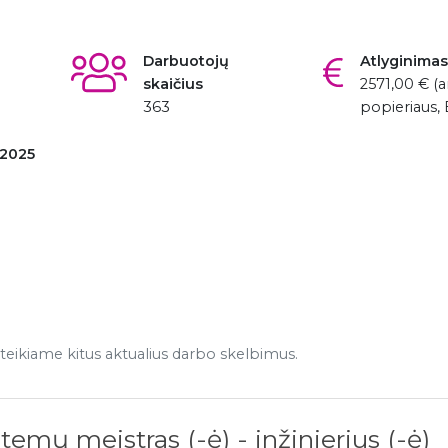
Darbuotojų
Atlyginimas
skaičius
2571,00 € (a
363
popieriaus,
 2025
eikiame kitus aktualius darbo skelbimus.
temų meistras (-ė) - inžinierius (-ė)