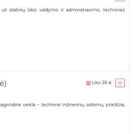
s už statinių ūkio valdymo ir administravimo, techninės
ė)
Liko 26 d.
grindinė veikla – techninė inžinerinių sistemų priežiūra,