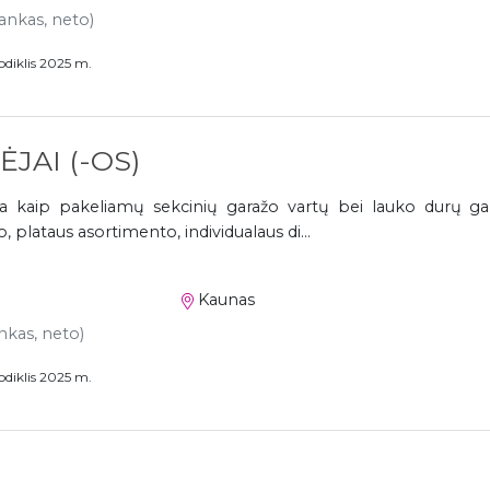
rankas, neto)
odiklis 2025 m.
JAI (-OS)
 kaip pakeliamų sekcinių garažo vartų bei lauko durų gam
 plataus asortimento, individualaus di...
Kaunas
ankas, neto)
odiklis 2025 m.