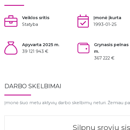
Veiklos sritis
Įmonė įkurta
Statyba
1993-01-25
Apyvarta 2025 m.
Grynasis pelnas
39 121 943 €
m.
367 222 €
DARBO SKELBIMAI
Įmonė šiuo metu aktyvių darbo skelbimų neturi. Žemiau pat
Silpnų srovių sis