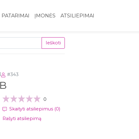
PATARIMAI
ĮMONĖS
ATSILIEPIMAI
Ieškoti
3
#343
AB
0
Skaityti atsiliepimus (0)
Rašyti atsiliepimą