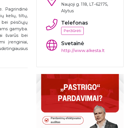
Naujoji g. 118, LT-62175,
e. Pagrindinė
Alytus
 kelių, tiltų,
 bei pėsčiųjų
Telefonas
liams gamyba.
Peržiūrėti
ai švarūs bei
i įrenginiai,
Svetainė
dėtingiausius
http://www.alkesta.lt