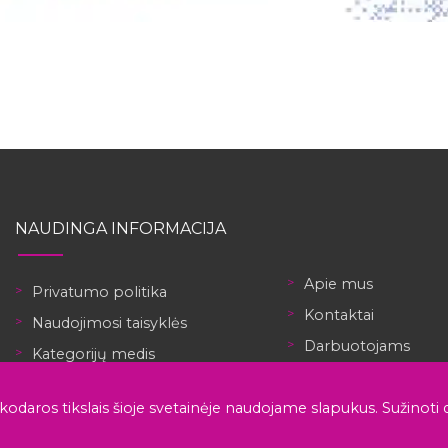
NAUDINGA INFORMACIJA
Apie mus
Privatumo politika
Kontaktai
Naudojimosi taisyklės
Darbuotojams
Kategorijų medis
Darbdaviams
Personalo atrankos agentūra
nkodaros tikslais šioje svetainėje naudojame slapukus.
Registruotis
Sužinoti 
Nemokami CV šablonai
Робота в Україні
Patalpinti skelbimą