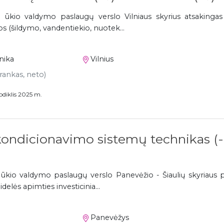
ių ūkio valdymo paslaugų verslo Vilniaus skyrius atsakinga
os (šildymo, vandentiekio, nuotek...
nika
Vilnius
 rankas, neto)
odiklis 2025 m.
kondicionavimo sistemų technikas (-
 ūkio valdymo paslaugų verslo Panevėžio - Šiaulių skyriaus pa
elės apimties investicinia...
Panevėžys