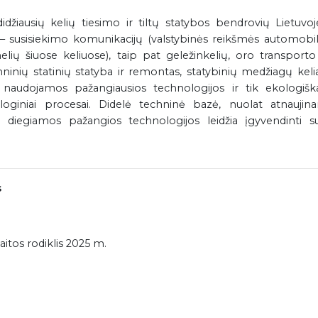
idžiausių kelių tiesimo ir tiltų statybos bendrovių Lietuvoj
 – susisiekimo komunikacijų (valstybinės reikšmės automobilių
elių šiuose keliuose), taip pat geležinkelių, oro transporto
chninių statinių statyba ir remontas, statybinių medžiagų ke
 naudojamos pažangiausios technologijos ir tik ekologišk
oginiai procesai. Didelė techninė bazė, nuolat atnaujinam
 diegiamos pažangios technologijos leidžia įgyvendinti su
s
itos rodiklis 2025 m.