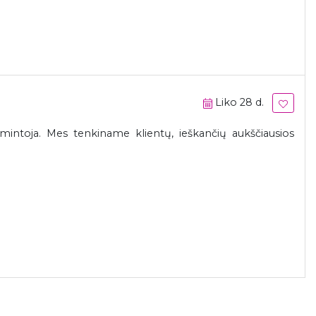
Liko 28 d.
intoja. Mes tenkiname klientų, ieškančių aukščiausios