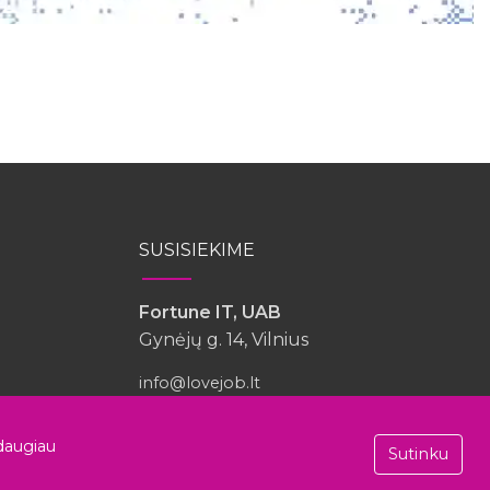
SUSISIEKIME
Fortune IT, UAB
Gynėjų g. 14, Vilnius
info@lovejob.lt
daugiau
Sutinku