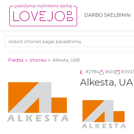
DARBO SKELBIMAI
Pradžia
Įmonės
Alkesta, UAB
#2784
#610
#393
Alkesta, U