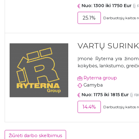
Nuo: 1300 iki 1750 Eur
(į 
25.1%
Darbuotojų kaitos r
VARTŲ SURINKĖ
Įmonė Ryterna yra žinoma
kokybės, lankstumo, greičio,
Ryterna group
Gamyba
Nuo: 1175 iki 1815 Eur
(į r
14.4%
Darbuotojų kaitos r
Žiūrėti darbo skelbimus