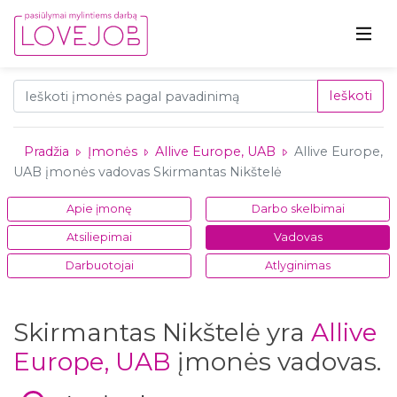
Ieškoti
Pradžia
Įmonės
Allive Europe, UAB
Allive Europe,
UAB įmonės vadovas Skirmantas Nikštelė
Apie įmonę
Darbo skelbimai
Atsiliepimai
Vadovas
Darbuotojai
Atlyginimas
Skirmantas Nikštelė yra
Allive
Europe, UAB
įmonės vadovas.