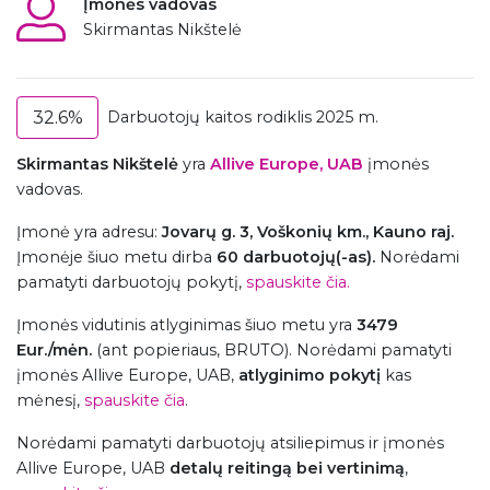
Įmonės vadovas
Skirmantas Nikštelė
32.6%
Darbuotojų kaitos rodiklis 2025 m.
Skirmantas Nikštelė
yra
Allive Europe, UAB
įmonės
vadovas.
Įmonė
yra adresu:
Jovarų g. 3, Voškonių km., Kauno raj.
Įmonėje šiuo metu dirba
60 darbuotojų(-as).
Norėdami
pamatyti darbuotojų pokytį,
spauskite čia.
Įmonės vidutinis atlyginimas šiuo metu yra
3479
Eur./mėn.
(ant popieriaus, BRUTO). Norėdami pamatyti
įmonės Allive Europe, UAB,
atlyginimo pokytį
kas
mėnesį,
spauskite čia
.
Norėdami pamatyti darbuotojų atsiliepimus ir įmonės
Allive Europe, UAB
detalų reitingą bei vertinimą
,