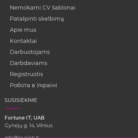
Nemokami CV šablonai
Patalpinti skelbimą
Apie mus
Kontaktai
Darbuotojams
Darbdaviams
Registruotis
Робота в Україні
SUSISIEKIME
Fortune IT, UAB
Gynėjų g. 14, Vilnius
info@lovejob.lt