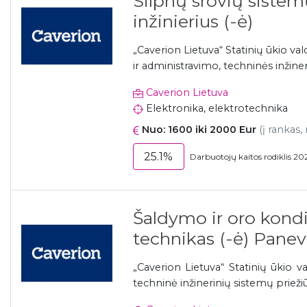
Silpnų srovių sistemų
inžinierius (-ė)
„Caverion Lietuva“ Statinių ūkio va
ir administravimo, techninės inžiner
Caverion Lietuva
Elektronika, elektrotechnika
Nuo: 1600 iki 2000 Eur
(į rankas,
25.1%
Darbuotojų kaitos rodiklis 20
Šaldymo ir oro kond
technikas (-ė) Panev
„Caverion Lietuva“ Statinių ūkio v
techninė inžinerinių sistemų priežiū