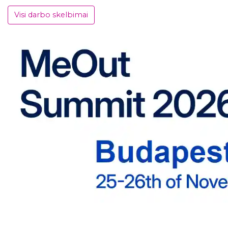
Visi darbo skelbimai