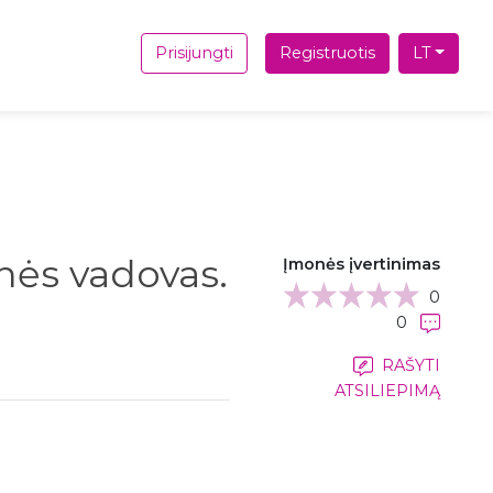
Prisijungti
Registruotis
LT
ės vadovas.
Įmonės įvertinimas
0
0
RAŠYTI
ATSILIEPIMĄ