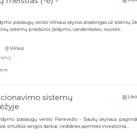
 meistras (-ė) -
ldymo paslaugų verslo Vilniaus skyrius atsakingas už statinių 
inių sistemų priežiūros (šildymo, vandentiekio, nuotek...
Vilnius
 neto)
25 m.
icionavimo sistemų
Liko
ėžyje
aldymo paslaugų verslo Panevėžio - Šiaulių skyriaus pagrindi
ra, smulkūs rangos darbai, nedidelės apimties investicinia...