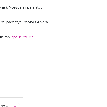
-as).
Norėdami pamatyti
ami pamatyti įmonės Alvora,
tinimą
,
spauskite čia
.
 23 d.