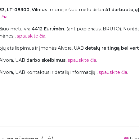
 33, LT-08300, Vilnius
Įmonėje šiuo metu dirba
41 darbuotojų(
čia.
 šiuo metu yra
4412 Eur./mėn.
(ant popieriaus, BRUTO). Norėd
mėnesį,
spauskite čia
.
ų atsiliepimus ir įmonės Alvora, UAB
detalų reitingą bei ver
Alvora, UAB
darbo skelbimus
,
spauskite čia
.
ora, UAB kontaktus ir detalią informaciją ,
spauskite čia
.
Liko