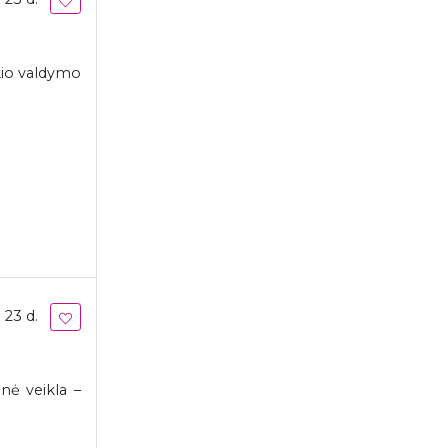
ūkio valdymo
 23 d.
nė veikla –