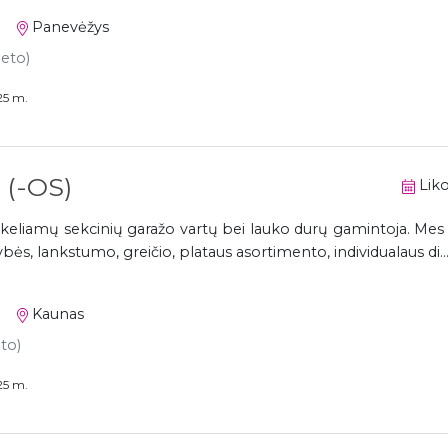
Panevėžys
neto)
25 m.
(-OS)
Liko
keliamų sekcinių garažo vartų bei lauko durų gamintoja. Me
bės, lankstumo, greičio, plataus asortimento, individualaus di..
Kaunas
eto)
25 m.