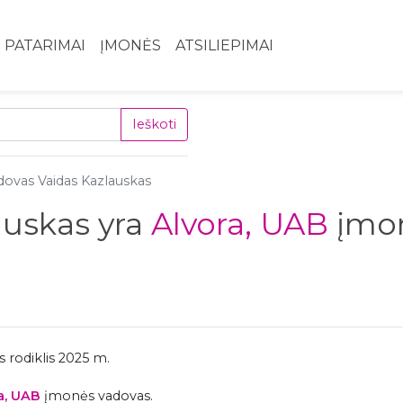
PATARIMAI
ĮMONĖS
ATSILIEPIMAI
Ieškoti
ovas Vaidas Kazlauskas
auskas yra
Alvora, UAB
įmon
 rodiklis 2025 m.
a, UAB
įmonės vadovas.