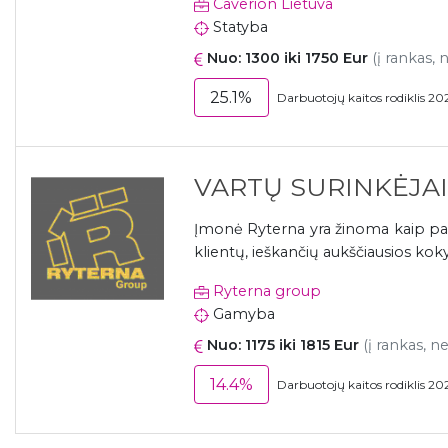
Caverion Lietuva
Statyba
Nuo: 1300 iki 1750 Eur
(į rankas, 
25.1%
Darbuotojų kaitos rodiklis 20
VARTŲ SURINKĖJAI 
Įmonė Ryterna yra žinoma kaip pa
klientų, ieškančių aukščiausios koky
Ryterna group
Gamyba
Nuo: 1175 iki 1815 Eur
(į rankas, n
14.4%
Darbuotojų kaitos rodiklis 20