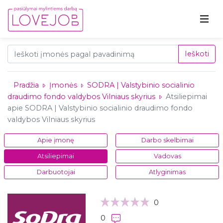
Ieškoti
Pradžia
Įmonės
SODRA | Valstybinio socialinio
draudimo fondo valdybos Vilniaus skyrius
Atsiliepimai
apie SODRA | Valstybinio socialinio draudimo fondo
valdybos Vilniaus skyrius
Apie įmonę
Darbo skelbimai
Atsiliepimai
Vadovas
Darbuotojai
Atlyginimas
0
0