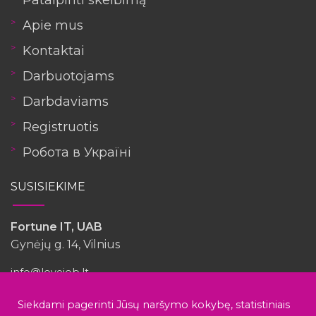
Patalpinti skelbimą
Apie mus
Kontaktai
Darbuotojams
Darbdaviams
Registruotis
Робота в Україні
SUSISIEKIME
Fortune IT, UAB
Gynėjų g. 14, Vilnius
info@lovejob.lt
Turėjote patirties su šia įmone?
Siekdami pagerinti Jūsų naršymo kokybę, statistiniais