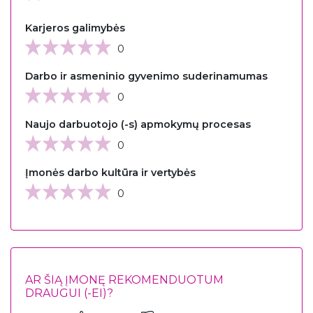
Karjeros galimybės
0
Darbo ir asmeninio gyvenimo suderinamumas
0
Naujo darbuotojo (-s) apmokymų procesas
0
Įmonės darbo kultūra ir vertybės
0
AR ŠIĄ ĮMONĘ REKOMENDUOTUM
DRAUGUI (-EI)?