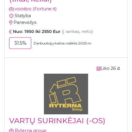
voodoo (Fortune it)
Statyba
Panevėžys
Nuo: 1950 iki 2550 Eur
(į rankas, neto)
31.5%
Darbuotojų kaitos rodiklis 2025 m.
Liko 26 d.
VARTŲ SURINKĖJAI (-OS)
Ryterna group