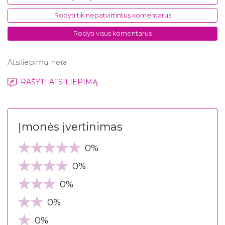
Rodyti tik nepatvirtintus komentarus
Rodyti visus komentarus
Atsiliepimų nėra
RAŠYTI ATSILIEPIMĄ
Įmonės įvertinimas
0%
0%
0%
0%
0%