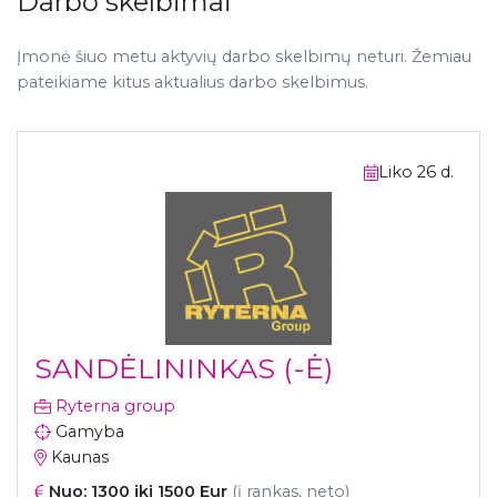
Darbo skelbimai
Įmonė šiuo metu aktyvių darbo skelbimų neturi. Žemiau
pateikiame kitus aktualius darbo skelbimus.
Liko 26 d.
SANDĖLININKAS (-Ė)
Ryterna group
Gamyba
Kaunas
Nuo: 1300 iki 1500 Eur
(į rankas, neto)