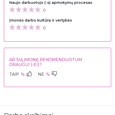
Naujo darbuotojo (-s) apmokymų procesas
0
Įmonės darbo kultūra ir vertybės
0
AR ŠIĄ ĮMONĘ REKOMENDUOTUM
DRAUGUI (-EI)?
TAIP
%
NE
%