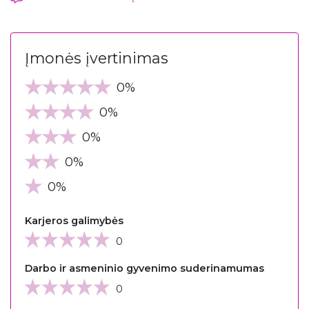
Įmonės įvertinimas
0%
0%
0%
0%
0%
Karjeros galimybės
0
Darbo ir asmeninio gyvenimo suderinamumas
0