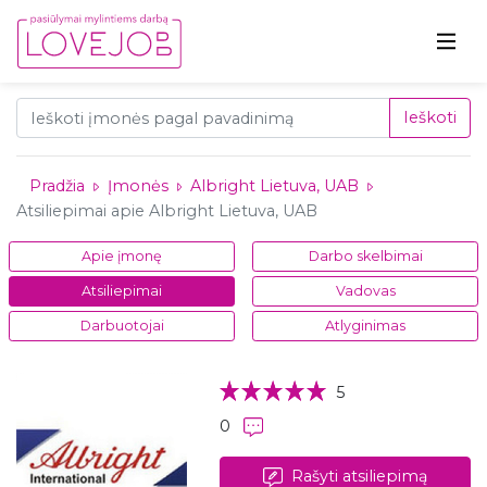
Ieškoti
Pradžia
Įmonės
Albright Lietuva, UAB
Atsiliepimai apie Albright Lietuva, UAB
Apie įmonę
Darbo skelbimai
Atsiliepimai
Vadovas
Darbuotojai
Atlyginimas
5
0
Rašyti atsiliepimą