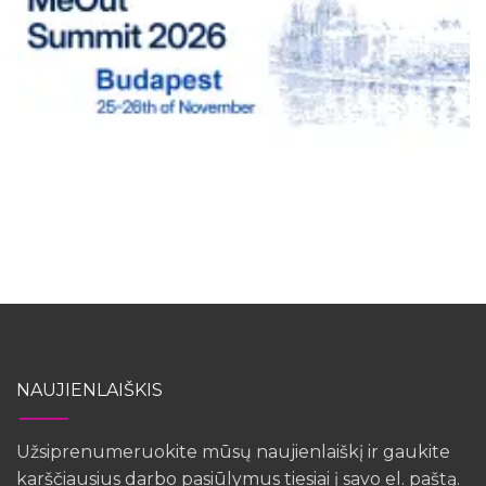
NAUJIENLAIŠKIS
Užsiprenumeruokite mūsų naujienlaiškį ir gaukite
karščiausius darbo pasiūlymus tiesiai į savo el. paštą.