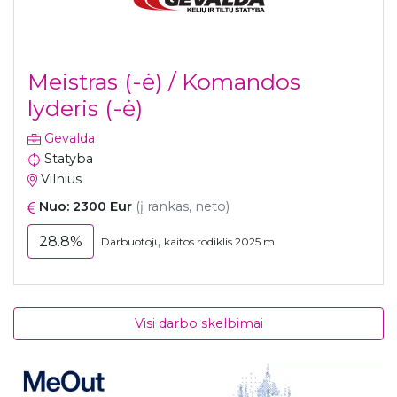
Meistras (-ė) / Komandos
lyderis (-ė)
Gevalda
Statyba
Vilnius
Nuo: 2300 Eur
(į rankas, neto)
28.8%
Darbuotojų kaitos rodiklis 2025 m.
Visi darbo skelbimai