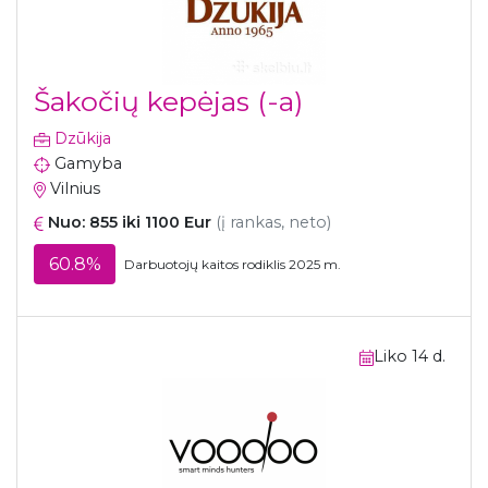
Šakočių kepėjas (-a)
Dzūkija
Gamyba
Vilnius
Nuo: 855 iki 1100 Eur
(į rankas, neto)
60.8%
Darbuotojų kaitos rodiklis 2025 m.
Liko 14 d.