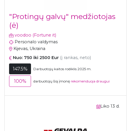
"Protingų galvų" medžiotojas
(ė)
voodoo (Fortune it)
Personalo valdymas
Kijevas, Ukraina
Nuo: 750 iki 2500 Eur
(į rankas, neto)
147.5%
Darbuotojų kaitos rodiklis 2025 m.
100%
darbuotojų šią įmonę
rekomenduoja draugui
Liko 13 d.