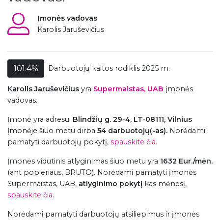
Įmonės vadovas
Karolis Jaruševičius
101.4%
Darbuotojų kaitos rodiklis 2025 m.
Karolis Jaruševičius
yra
Supermaistas, UAB
įmonės
vadovas.
Įmonė
yra adresu:
Blindžių g. 29-4, LT-08111, Vilnius
Įmonėje šiuo metu dirba
54 darbuotojų(-as).
Norėdami
pamatyti darbuotojų pokytį,
spauskite čia.
Įmonės vidutinis atlyginimas šiuo metu yra
1632 Eur./mėn.
(ant popieriaus, BRUTO). Norėdami pamatyti įmonės
Supermaistas, UAB,
atlyginimo pokytį
kas mėnesį,
spauskite čia
.
Norėdami pamatyti darbuotojų atsiliepimus ir įmonės