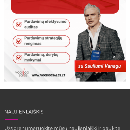
NAUJIENLAIŠKIS
Užsiprenumeruokite mūsų naujienlaiškį ir gaukite