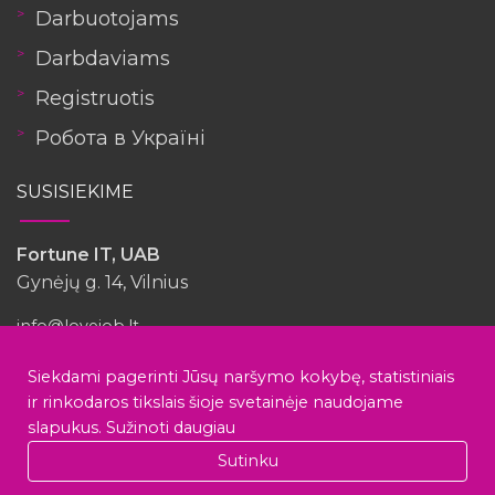
Darbuotojams
Darbdaviams
Registruotis
Робота в Україні
SUSISIEKIME
Fortune IT, UAB
Gynėjų g. 14, Vilnius
info@lovejob.lt
Siekdami pagerinti Jūsų naršymo kokybę, statistiniais
Turėjote patirties su šia įmone?
ir rinkodaros tikslais šioje svetainėje naudojame
slapukus.
Sužinoti daugiau
Vengerinė
Sutinku
Rašyti atsiliepimą