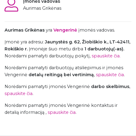
Įmonės vadovas
Aurimas Grikėnas
Aurimas Grikėnas
yra
Vengerinė
įmonės vadovas.
Įmonė
yra adresu:
Jaunystės g. 62, Žiobiškio k., LT-42411,
Rokiškio r.
Įmonėje šiuo metu dirba
1 darbuotojų(-as).
Norėdami pamatyti darbuotojų pokytį,
spauskite čia.
Norėdami pamatyti darbuotojų atsiliepimus ir įmonės
Vengerinė
detalų reitingą bei vertinimą
,
spauskite čia
.
Norėdami pamatyti įmonės Vengerinė
darbo skelbimus
,
spauskite čia
.
Norėdami pamatyti įmonės Vengerinė kontaktus ir
detalią informaciją ,
spauskite čia
.