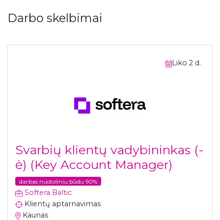
Darbo skelbimai
Liko 2 d.
Svarbių klientų vadybininkas (-
ė) (Key Account Manager)
darbas nuotoliniu būdu 90%
Softera Baltic
Klientų aptarnavimas
Kaunas