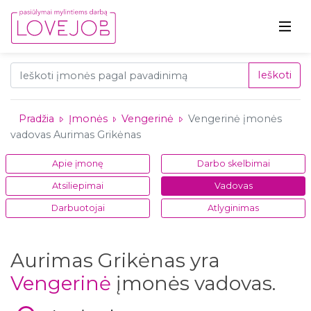
Ieškoti
Pradžia
Įmonės
Vengerinė
Vengerinė įmonės
vadovas Aurimas Grikėnas
Apie įmonę
Darbo skelbimai
Atsiliepimai
Vadovas
Darbuotojai
Atlyginimas
Aurimas Grikėnas yra
Vengerinė
įmonės vadovas.