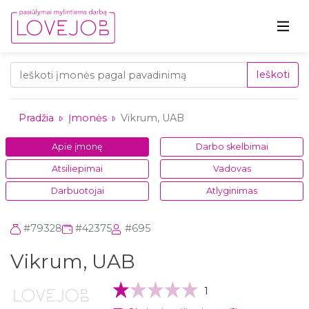
Ieškoti
Pradžia
Įmonės
Vikrum, UAB
Apie įmonę
Darbo skelbimai
Atsiliepimai
Vadovas
Darbuotojai
Atlyginimas
#79328
#42375
#695
Vikrum, UAB
1