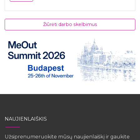
Žiūrėti darbo skelbimus
NAUJIENLAIŠKIS
Užsiprenumeruokite mūsų naujienlaiškį ir gaukite