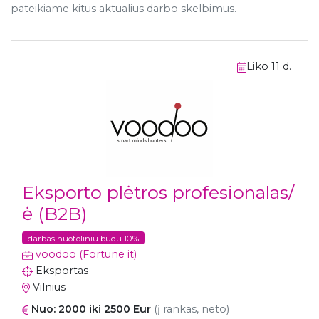
pateikiame kitus aktualius darbo skelbimus.
Liko 11 d.
Eksporto plėtros profesionalas/
ė (B2B)
darbas nuotoliniu būdu 10%
voodoo (Fortune it)
Eksportas
Vilnius
Nuo: 2000 iki 2500 Eur
(į rankas, neto)