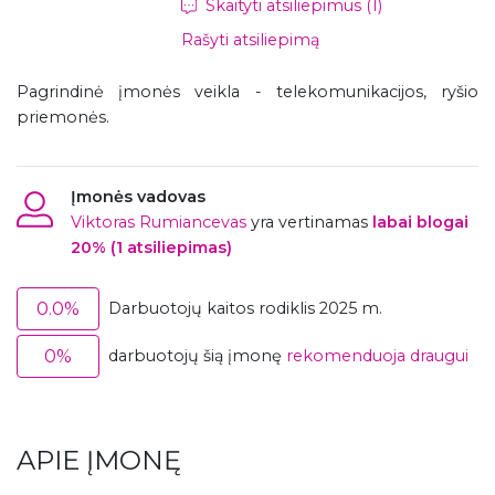
Skaityti atsiliepimus (1)
Rašyti atsiliepimą
Pagrindinė įmonės veikla - telekomunikacijos, ryšio
priemonės.
Įmonės vadovas
Viktoras Rumiancevas
yra vertinamas
labai blogai
20% (1 atsiliepimas)
0.0%
Darbuotojų kaitos rodiklis 2025 m.
0%
darbuotojų šią įmonę
rekomenduoja draugui
APIE ĮMONĘ