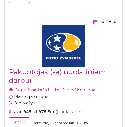
Liko 18 d.
Pakuotojas (-a) nuolatiniam
darbui
Pieno žvaigždės filialas Panevėžio pienas
Maisto pramonė
Panevėžys
Nuo: 945 iki 975 Eur
(į rankas, neto)
37.1%
Darbuotojų kaitos rodiklis 2025 m.