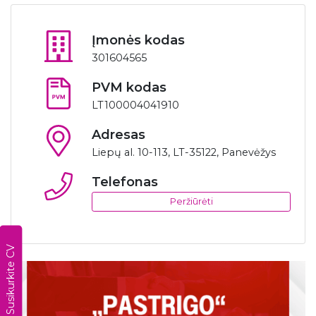
Įmonės kodas
301604565
PVM kodas
LT100004041910
Adresas
Liepų al. 10-113, LT-35122, Panevėžys
Telefonas
Peržiūrėti
Susikurkite CV