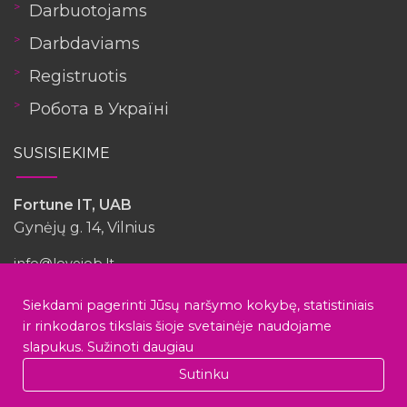
Darbuotojams
Darbdaviams
Registruotis
Робота в Україні
SUSISIEKIME
Fortune IT, UAB
Gynėjų g. 14, Vilnius
info@lovejob.lt
Siekdami pagerinti Jūsų naršymo kokybę, statistiniais
Turėjote patirties su šia įmone?
ir rinkodaros tikslais šioje svetainėje naudojame
slapukus.
Sužinoti daugiau
Vikrum
Sutinku
Rašyti atsiliepimą