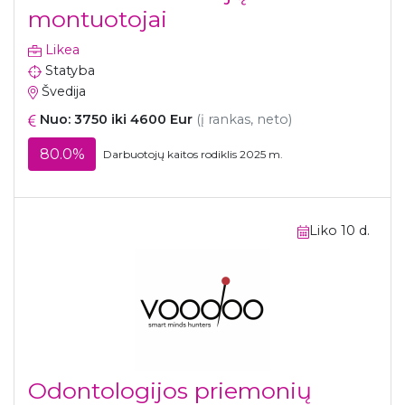
montuotojai
Likea
Statyba
Švedija
Nuo: 3750 iki 4600 Eur
(į rankas, neto)
80.0%
Darbuotojų kaitos rodiklis 2025 m.
Liko 10 d.
Odontologijos priemonių