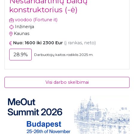
Nestandartinių baldų
konstruktorius (-ė)
voodoo (Fortune it)
Inžinerija
Kaunas
Nuo: 1600 iki 2300 Eur
(į rankas, neto)
28.9%
Darbuotojų kaitos rodiklis 2025 m.
Visi darbo skelbimai