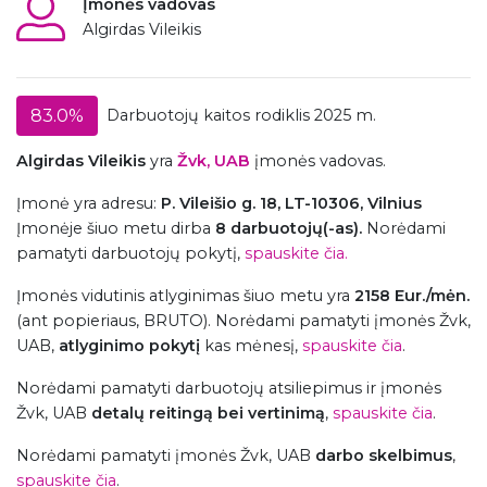
Įmonės vadovas
Algirdas Vileikis
83.0%
Darbuotojų kaitos rodiklis 2025 m.
Algirdas Vileikis
yra
Žvk, UAB
įmonės vadovas.
Įmonė
yra adresu:
P. Vileišio g. 18, LT-10306, Vilnius
Įmonėje šiuo metu dirba
8 darbuotojų(-as).
Norėdami
pamatyti darbuotojų pokytį,
spauskite čia.
Įmonės vidutinis atlyginimas šiuo metu yra
2158 Eur./mėn.
(ant popieriaus, BRUTO). Norėdami pamatyti įmonės Žvk,
UAB,
atlyginimo pokytį
kas mėnesį,
spauskite čia
.
Norėdami pamatyti darbuotojų atsiliepimus ir įmonės
Žvk, UAB
detalų reitingą bei vertinimą
,
spauskite čia
.
Norėdami pamatyti įmonės Žvk, UAB
darbo skelbimus
,
spauskite čia
.