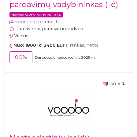
pardavimų vadybininkas (-ė)
darbas nuotoliniu būdu 20%
voodoo (Fortune it)
Pardavimai, pardavimų vadyba
Vilnius
Nuo: 1800 iki 2400 Eur
(į rankas, neto)
0.0%
Darbuotojų kaitos rodiklis 2025 m.
Liko 6 d.