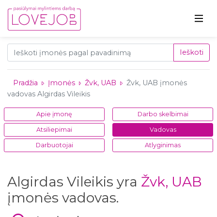
Ieškoti
Pradžia
Įmonės
Žvk, UAB
Žvk, UAB įmonės
vadovas Algirdas Vileikis
Apie įmonę
Darbo skelbimai
Atsiliepimai
Vadovas
Darbuotojai
Atlyginimas
Algirdas Vileikis yra
Žvk, UAB
įmonės vadovas.