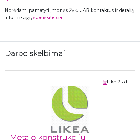
Norėdami pamatyti įmonės Žvk, UAB kontaktus ir detalią
informaciją ,
spauskite čia
.
Darbo skelbimai
Liko 25 d.
Metalo konstrukcijų