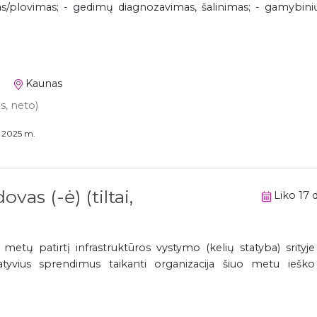
as/plovimas; - gedimų diagnozavimas, šalinimas; - gamybinių 
Kaunas
as, neto)
s 2025 m.
vas (-ė) (tiltai,
Liko 17 d
 metų patirtį infrastruktūros vystymo (kelių statyba) srityje 
tyvius sprendimus taikanti organizacija šiuo metu ieško