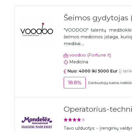
Šeimos gydytojas (
"VOODOO" talentų medžioklės 
šeimos medicinos įstaiga, kurioj
medikai....
voodoo (Fortune it)
Medicina
Nuo: 4000 iki 5000 Eur
(į ran
18.8%
Darbuotojų kaitos rodikli
Operatorius-techni
Tavo užduotys: - įrenginių val