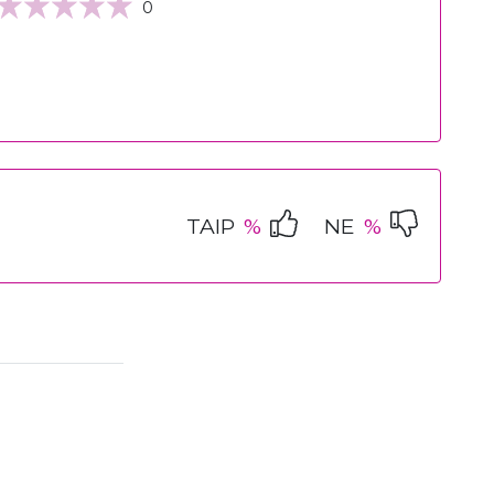
0
TAIP
%
NE
%