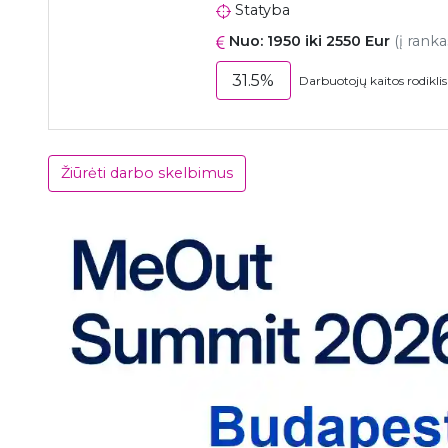
Statyba
Nuo: 1950 iki 2550 Eur
(į ranka
31.5%
Darbuotojų kaitos rodikli
Žiūrėti darbo skelbimus