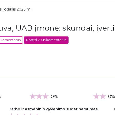
 rodiklis 2025 m.
uva, UAB įmonę: skundai, įvert
us komentarus
Rodyti visus komentarus
%
0%
0%
Darbo ir asmeninio gyvenimo suderinamumas