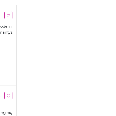
.
oderni
inantys
.
enginių