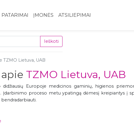
PATARIMAI
ĮMONĖS
ATSILIEPIMAI
Ieškoti
pie TZMO Lietuva, UAB
 apie
TZMO Lietuva, UAB
didžiausių Europoje medicinos gaminių, higienos priemo
e. Įdarbinimo proceso metu ypatingą dėmesį kreipiantys į s
 bendradarbiauti.
ė