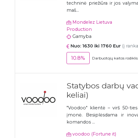
techninė priežiūra ir jos valym
maš...
Mondelez Lietuva
Production
Gamyba
Nuo: 1630 iki 1760 Eur
(į rank
10.8%
Darbuotojų kaitos rodikli
Statybos darbų vado
keliai)
"Voodoo" klientė – virš 50-ties
įmonė. Besiplėsdama ir inova
komandos ...
voodoo (Fortune it)