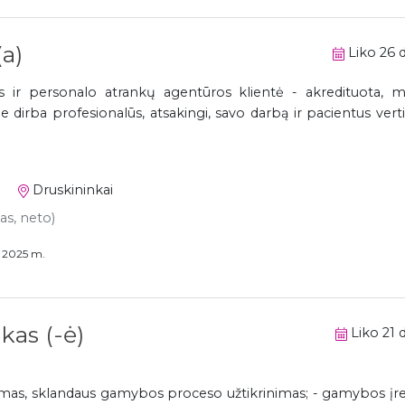
a)
Liko 26 d
ir personalo atrankų agentūros klientė - akredituota, m
e dirba profesionalūs, atsakingi, savo darbą ir pacientus vert
Druskininkai
kas, neto)
s 2025 m.
kas (-ė)
Liko 21 d
dymas, sklandaus gamybos proceso užtikrinimas; - gamybos įr