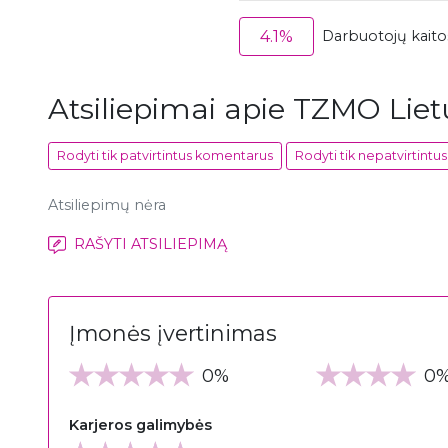
4.1%
Darbuotojų kaitos
Atsiliepimai apie TZMO Liet
Rodyti tik patvirtintus komentarus
Rodyti tik nepatvirtint
Atsiliepimų nėra
RAŠYTI ATSILIEPIMĄ
Įmonės įvertinimas
0%
0
Karjeros galimybės