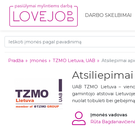
DARBO SKELBIMAI
Pradžia
Įmonės
TZMO Lietuva, UAB
Atsiliepimai a
Atsiliepimai
UAB TZMO Lietuva – vieno 
gamintojo atstovai Lietuvoj
nuolat tobulėti bei gebėjimą
Įmonės vadovas
Rūta Bagdanavičien