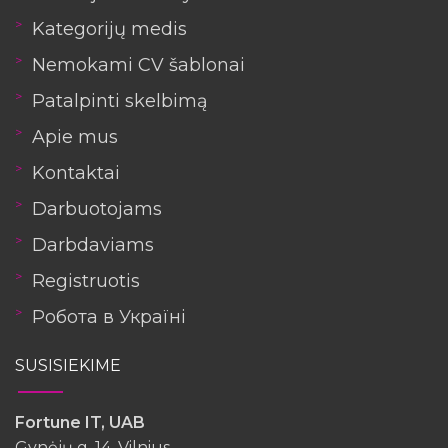
Kategorijų medis
Nemokami CV šablonai
Patalpinti skelbimą
Apie mus
Kontaktai
Darbuotojams
Darbdaviams
Registruotis
Робота в Україні
SUSISIEKIME
Fortune IT, UAB
Gynėjų g. 14, Vilnius