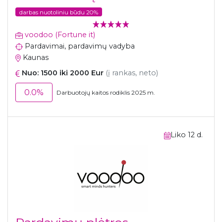
darbas nuotoliniu būdu 20%
voodoo (Fortune it)
Pardavimai, pardavimų vadyba
Kaunas
Nuo: 1500 iki 2000 Eur
(į rankas, neto)
0.0%
Darbuotojų kaitos rodiklis 2025 m.
Liko 12 d.