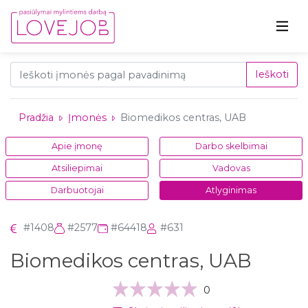
Ieškoti
Pradžia
Įmonės
Biomedikos centras, UAB
Apie įmonę
Darbo skelbimai
Atsiliepimai
Vadovas
Darbuotojai
Atlyginimas
#1408
#2577
#64418
#631
Biomedikos centras, UAB
0