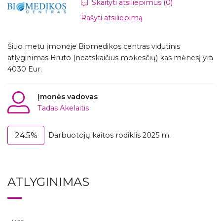
Skaityti atsiliepimus (0)
Rašyti atsiliepimą
Šiuo metu įmonėje Biomedikos centras vidutinis
atlyginimas Bruto (neatskaičius mokesčių) kas mėnesį yra
4030 Eur.
Įmonės vadovas
Tadas Akelaitis
24.5%
Darbuotojų kaitos rodiklis 2025 m.
ATLYGINIMAS