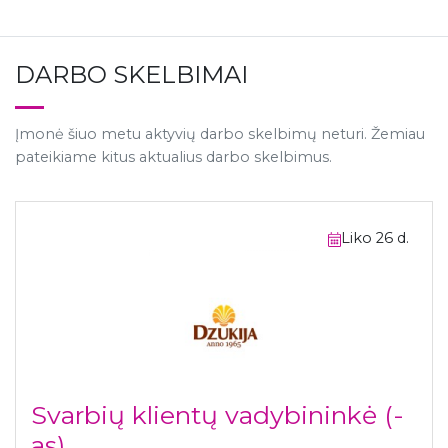
DARBO SKELBIMAI
Įmonė šiuo metu aktyvių darbo skelbimų neturi. Žemiau
pateikiame kitus aktualius darbo skelbimus.
Liko 26 d.
Svarbių klientų vadybininkė (-
as)