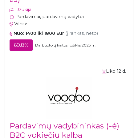
Dzūkija
Pardavimai, pardavimų vadyba
Vilnius
Nuo: 1400 iki 1800 Eur
(į rankas, neto)
60.8%
Darbuotojų kaitos rodiklis 2025 m.
Liko 12 d.
Pardavimų vadybininkas (-ė)
B2C vokiečių kalba