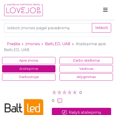
Ieškoti
Pradžia
Įmonės
BaltLED, UAB
Atsiliepimai apie
BaltLED, UAB
Apie įmonę
Darbo skelbimai
Atsiliepimai
Vadovas
Darbuotojai
Atlyginimas
0
0
Rašyti atsiliepimą