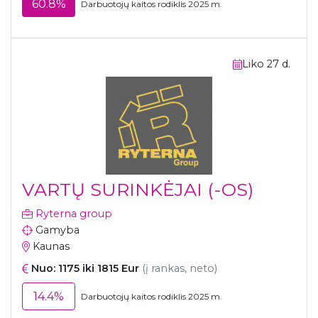
60.8%
Darbuotojų kaitos rodiklis 2025 m.
Liko 27 d.
VARTŲ SURINKĖJAI (-OS)
Ryterna group
Gamyba
Kaunas
Nuo: 1175 iki 1815 Eur
(į rankas, neto)
14.4%
Darbuotojų kaitos rodiklis 2025 m.