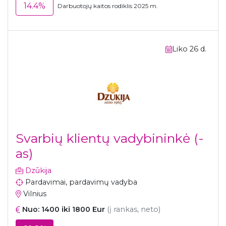
14.4%
Darbuotojų kaitos rodiklis 2025 m.
Liko 26 d.
Svarbių klientų vadybininkė (-
as)
Dzūkija
Pardavimai, pardavimų vadyba
Vilnius
Nuo: 1400 iki 1800 Eur
(į rankas, neto)