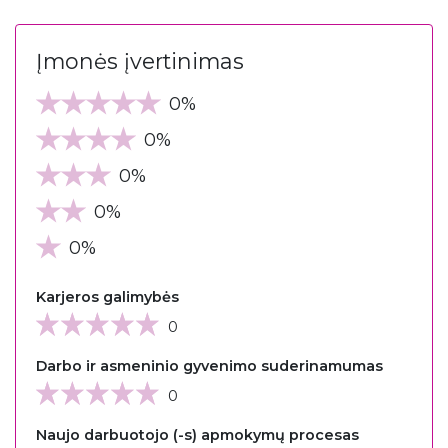
Įmonės įvertinimas
0%
0%
0%
0%
0%
Karjeros galimybės
0
Darbo ir asmeninio gyvenimo suderinamumas
0
Naujo darbuotojo (-s) apmokymų procesas