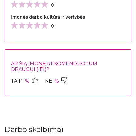
0
Įmonės darbo kultūra ir vertybės
0
AR ŠIĄ ĮMONĘ REKOMENDUOTUM
DRAUGUI (-EI)?
TAIP
%
NE
%
Darbo skelbimai