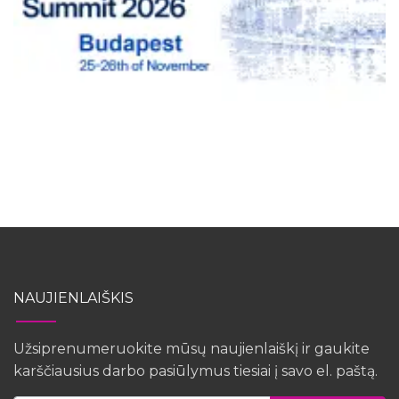
NAUJIENLAIŠKIS
Užsiprenumeruokite mūsų naujienlaiškį ir gaukite
karščiausius darbo pasiūlymus tiesiai į savo el. paštą.