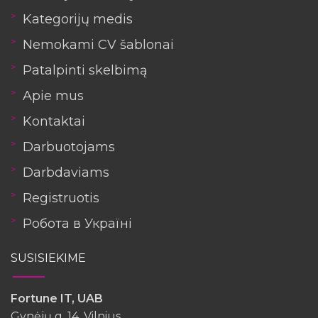
Kategorijų medis
Nemokami CV šablonai
Patalpinti skelbimą
Apie mus
Kontaktai
Darbuotojams
Darbdaviams
Registruotis
Робота в Україні
SUSISIEKIME
Fortune IT, UAB
Gynėjų g. 14, Vilnius