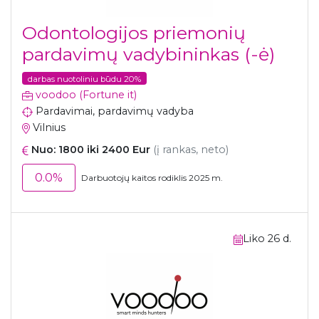
Odontologijos priemonių
pardavimų vadybininkas (-ė)
darbas nuotoliniu būdu 20%
voodoo (Fortune it)
Pardavimai, pardavimų vadyba
Vilnius
Nuo: 1800 iki 2400 Eur
(į rankas, neto)
0.0%
Darbuotojų kaitos rodiklis 2025 m.
Liko 26 d.