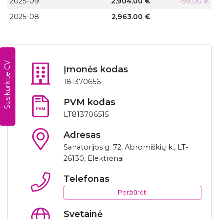
2025-09
2,904.00 €
-59.00 €
2025-08
2,963.00 €
Susikurkite CV
Įmonės kodas
181370656
PVM kodas
LT813706515
Adresas
Sanatorijos g. 72, Abromiškių k., LT-
26130, Elektrėnai
Telefonas
Peržiūrėti
Svetainė