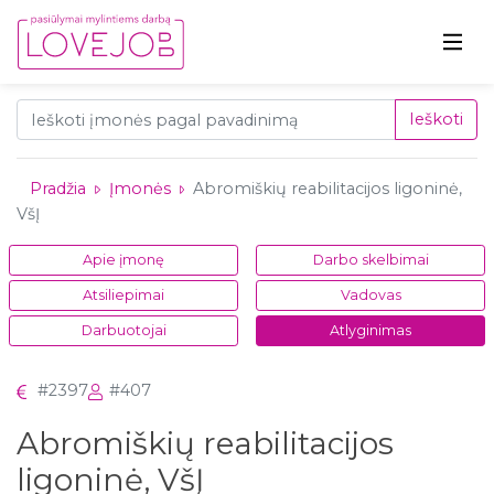
Ieškoti
Pradžia
Įmonės
Abromiškių reabilitacijos ligoninė,
VšĮ
Apie įmonę
Darbo skelbimai
Atsiliepimai
Vadovas
Darbuotojai
Atlyginimas
#2397
#407
Abromiškių reabilitacijos
ligoninė, VšĮ