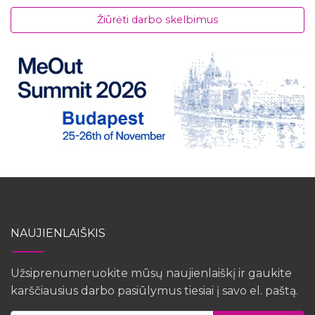
Žiūrėti darbo skelbimus
NAUJIENLAIŠKIS
Užsiprenumeruokite mūsų naujienlaiškį ir gaukite
karščiausius darbo pasiūlymus tiesiai į savo el. paštą.