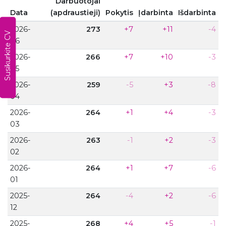
Darbuotojai
Data
(apdraustieji)
Pokytis
Įdarbinta
Išdarbinta
Susikurkite CV
2026-
273
+7
+11
-4
06
2026-
266
+7
+10
-3
05
2026-
259
-5
+3
-8
04
2026-
264
+1
+4
-3
03
2026-
263
-1
+2
-3
02
2026-
264
+1
+7
-6
01
2025-
264
-4
+2
-6
12
2025-
268
+4
+5
-1