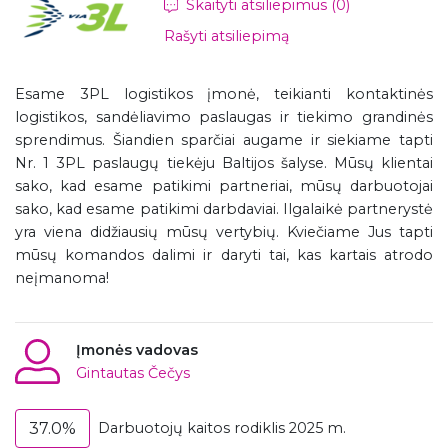
Skaityti atsiliepimus (0)
Rašyti atsiliepimą
Esame 3PL logistikos įmonė, teikianti kontaktinės
logistikos, sandėliavimo paslaugas ir tiekimo grandinės
sprendimus. Šiandien sparčiai augame ir siekiame tapti
Nr. 1 3PL paslaugų tiekėju Baltijos šalyse. Mūsų klientai
sako, kad esame patikimi partneriai, mūsų darbuotojai
sako, kad esame patikimi darbdaviai. Ilgalaikė partnerystė
yra viena didžiausių mūsų vertybių. Kviečiame Jus tapti
mūsų komandos dalimi ir daryti tai, kas kartais atrodo
neįmanoma!
Įmonės vadovas
Gintautas Čečys
37.0%
Darbuotojų kaitos rodiklis 2025 m.