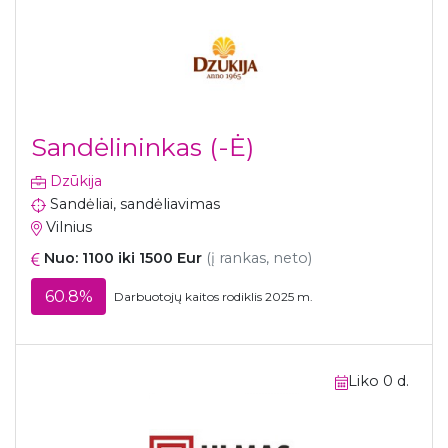
Sandėlininkas (-Ė)
Dzūkija
Sandėliai, sandėliavimas
Vilnius
Nuo: 1100 iki 1500 Eur
(į rankas, neto)
60.8%
Darbuotojų kaitos rodiklis 2025 m.
Liko 0 d.