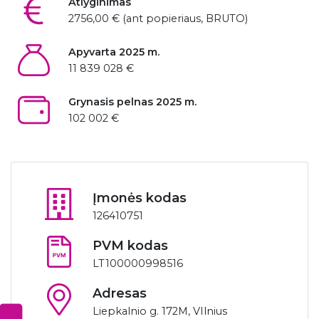
Atlyginimas
2756,00 € (ant popieriaus, BRUTO)
Apyvarta 2025 m.
11 839 028 €
Grynasis pelnas 2025 m.
102 002 €
Įmonės kodas
126410751
PVM kodas
LT100000998516
Adresas
Liepkalnio g. 172M, VIlnius