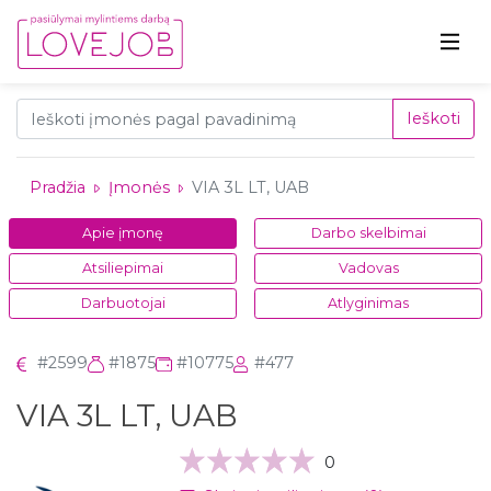
Ieškoti
Pradžia
Įmonės
VIA 3L LT, UAB
Apie įmonę
Darbo skelbimai
Atsiliepimai
Vadovas
Darbuotojai
Atlyginimas
#2599
#1875
#10775
#477
VIA 3L LT, UAB
0