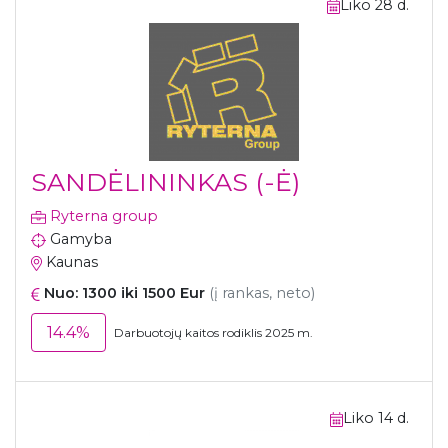
Liko 28 d.
SANDĖLININKAS (-Ė)
Ryterna group
Gamyba
Kaunas
Nuo: 1300 iki 1500 Eur
(į rankas, neto)
14.4%
Darbuotojų kaitos rodiklis 2025 m.
Liko 14 d.