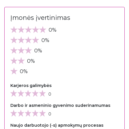
Įmonės įvertinimas
0%
0%
0%
0%
0%
Karjeros galimybės
0
Darbo ir asmeninio gyvenimo suderinamumas
0
Naujo darbuotojo (-s) apmokymų procesas