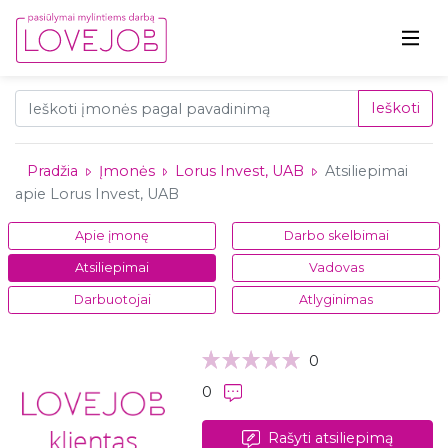
Ieškoti
Pradžia
Įmonės
Lorus Invest, UAB
Atsiliepimai
apie Lorus Invest, UAB
Apie įmonę
Darbo skelbimai
Atsiliepimai
Vadovas
Darbuotojai
Atlyginimas
0
0
Rašyti atsiliepimą