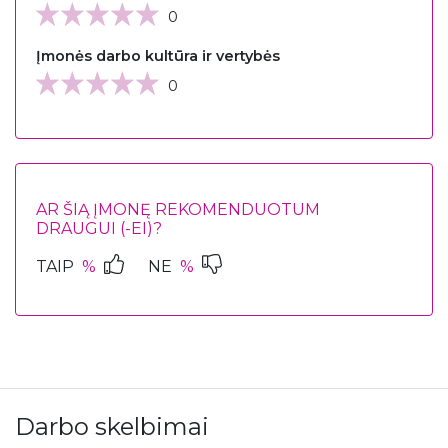
0
Įmonės darbo kultūra ir vertybės
0
AR ŠIĄ ĮMONĘ REKOMENDUOTUM
DRAUGUI (-EI)?
TAIP
%
NE
%
Darbo skelbimai