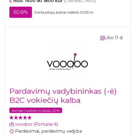
Nuo: 1400 iki 1800 Eur
(į rankas, neto)
60.8%
Darbuotojų kaitos rodiklis 2025 m.
Liko 11 d.
Pardavimų vadybininkas (-ė)
B2C vokiečių kalba
darbas nuotoliniu būdu 20%
voodoo (Fortune it)
Pardavimai, pardavimų vadyba