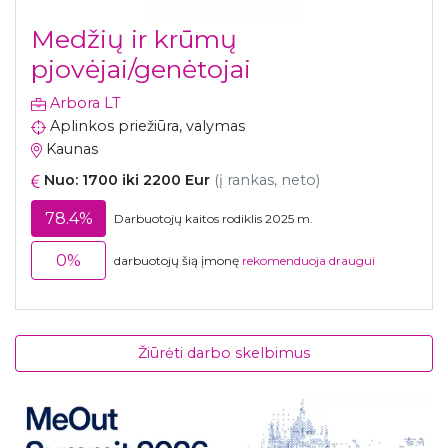
Medžių ir krūmų
pjovėjai/genėtojai
Arbora LT
Aplinkos priežiūra, valymas
Kaunas
Nuo: 1700 iki 2200 Eur
(į rankas, neto)
78.4%
Darbuotojų kaitos rodiklis 2025 m.
0%
darbuotojų šią įmonę
rekomenduoja draugui
Žiūrėti darbo skelbimus