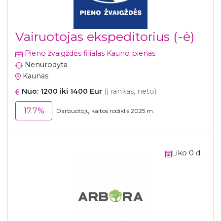
Vairuotojas ekspeditorius (-ė)
Pieno žvaigždės filialas Kauno pienas
Nenurodyta
Kaunas
Nuo: 1200 iki 1400 Eur
(į rankas, neto)
17.7%
Darbuotojų kaitos rodiklis 2025 m.
Liko 0 d.