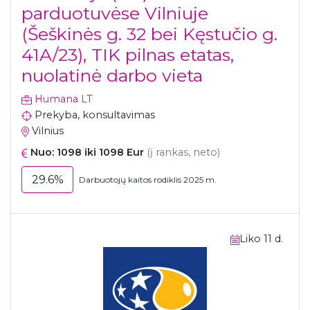
parduotuvėse Vilniuje
(Šeškinės g. 32 bei Kęstučio g.
41A/23), TIK pilnas etatas,
nuolatinė darbo vieta
Humana LT
Prekyba, konsultavimas
Vilnius
Nuo: 1098 iki 1098 Eur
(į rankas, neto)
29.6%
Darbuotojų kaitos rodiklis 2025 m.
Liko 11 d.