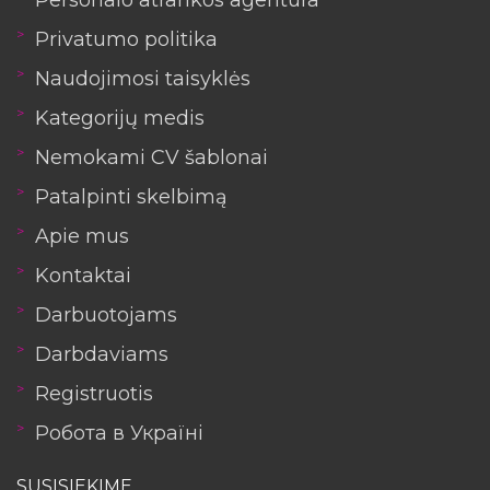
Privatumo politika
Naudojimosi taisyklės
Kategorijų medis
Nemokami CV šablonai
Patalpinti skelbimą
Apie mus
Kontaktai
Darbuotojams
Darbdaviams
Registruotis
Робота в Україні
SUSISIEKIME