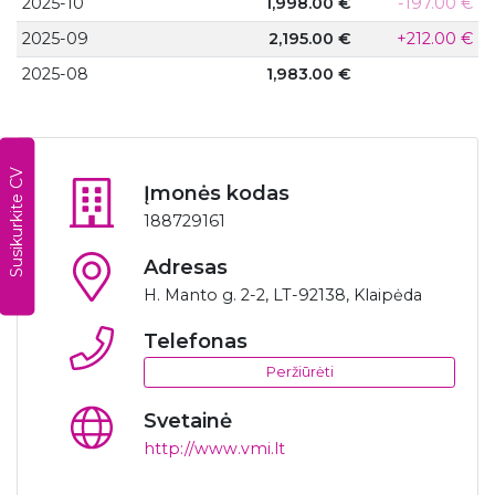
2025-10
1,998.00 €
-197.00 €
2025-09
2,195.00 €
+212.00 €
2025-08
1,983.00 €
Susikurkite CV
Įmonės kodas
188729161
Adresas
H. Manto g. 2-2, LT-92138, Klaipėda
Telefonas
Peržiūrėti
Svetainė
http://www.vmi.lt