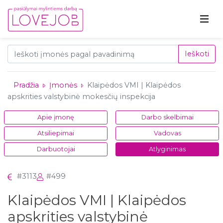
Ieškoti
Pradžia
Įmonės
Klaipėdos VMI | Klaipėdos
apskrities valstybinė mokesčių inspekcija
Apie įmonę
Darbo skelbimai
Atsiliepimai
Vadovas
Darbuotojai
Atlyginimas
#3113
#499
Klaipėdos VMI | Klaipėdos
apskrities valstybinė