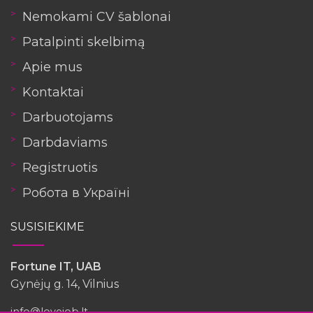
Nemokami CV šablonai
Patalpinti skelbimą
Apie mus
Kontaktai
Darbuotojams
Darbdaviams
Registruotis
Робота в Україні
SUSISIEKIME
Fortune IT, UAB
Gynėjų g. 14, Vilnius
info@lovejob.lt