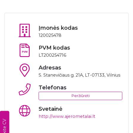
Įmonės kodas
120025478
PVM kodas
LT200254716
Adresas
S. Stanevičiaus g. 21A, LT-07133, Vilnius
Telefonas
Peržiūrėti
Svetainė
http://www.ajerometalai.lt
Susikurkite CV