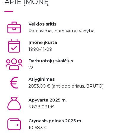
APIE ĮMONĘ
Veiklos sritis
Pardavimai, pardavimų vadyba
Įmonė įkurta
1990-11-09
Darbuotojų skaičius
22
Atlyginimas
2053,00 € (ant popieriaus, BRUTO)
Apyvarta 2025 m.
5 828 091 €
Grynasis pelnas 2025 m.
10 683 €