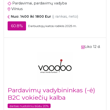
Pardavimai, pardavimų vadyba
Vilnius
Nuo: 1400 iki 1800 Eur
(į rankas, neto)
60.8%
Darbuotojų kaitos rodiklis 2025 m.
Liko 12 d.
Pardavimų vadybininkas (-ė)
B2C vokiečių kalba
darbas nuotoliniu būdu 20%