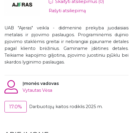
Skaityti atsiliepimus (0)
Rašyti atsiliepimą
UAB "Ajeras" veikla - didmeninė prekyba juodaisiais
metalais ir pjovimo paslaugos. Programinėmis dujinio
pjovimo staklėmis greitai ir nebrangiai pjauname detales
pagal kliento brėžinius. Gaminame įdėtines detales.
Teikiame kapojimo giljotina, pjovimo juostiniu pjūklu bei
skardos lyginimo paslaugas.
Įmonės vadovas
Vytautas Vėsa
17.0%
Darbuotojų kaitos rodiklis 2025 m.