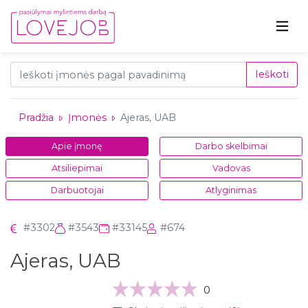
Ieškoti
Pradžia
Įmonės
Ajeras, UAB
Apie įmonę
Darbo skelbimai
Atsiliepimai
Vadovas
Darbuotojai
Atlyginimas
#3302
#3543
#33145
#674
Ajeras, UAB
0