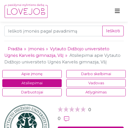
Ieškoti
Pradžia
Įmonės
Vytauto Didžiojo universiteto
Ugnės Karvelis gimnazija, VšĮ
Atsiliepimai apie Vytauto
Didžiojo universiteto Ugnės Karvelis gimnazija, VšĮ
Apie įmonę
Darbo skelbimai
Atsiliepimai
Vadovas
Darbuotojai
Atlyginimas
0
0