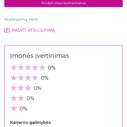
Rodyti visus komentarus
Atsiliepimų nėra
RAŠYTI ATSILIEPIMĄ
Įmonės įvertinimas
0%
0%
0%
0%
0%
Karjeros galimybės