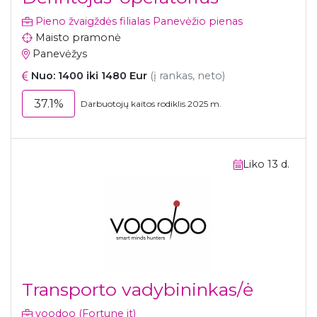
Pieno žvaigždės filialas Panevėžio pienas
Maisto pramonė
Panevėžys
Nuo: 1400 iki 1480 Eur
(į rankas, neto)
37.1%
Darbuotojų kaitos rodiklis 2025 m.
Liko 13 d.
Transporto vadybininkas/ė
voodoo (Fortune it)