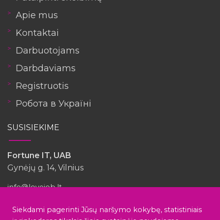
Apie mus
Kontaktai
Darbuotojams
Darbdaviams
Registruotis
Робота в Україні
SUSISIEKIME
Fortune IT, UAB
Gynėjų g. 14, Vilnius
info@lovejob.lt
Siekdami pagerinti Jūsų naršymo kokybę, statistiniais