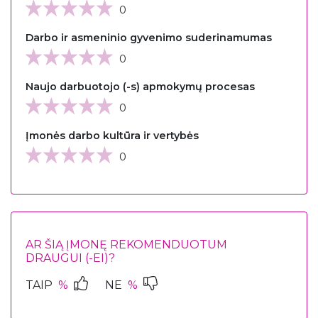
0
Darbo ir asmeninio gyvenimo suderinamumas
0
Naujo darbuotojo (-s) apmokymų procesas
0
Įmonės darbo kultūra ir vertybės
0
AR ŠIĄ ĮMONĘ REKOMENDUOTUM
DRAUGUI (-EI)?
TAIP
%
NE
%