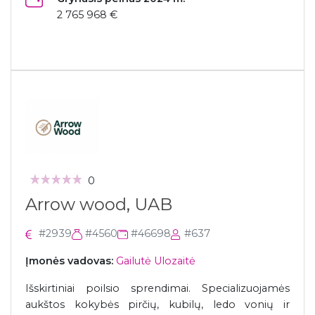
2 765 968 €
0
Arrow wood, UAB
#2939
#4560
#46698
#637
Įmonės vadovas:
Gailutė Ulozaitė
Išskirtiniai poilsio sprendimai. Specializuojamės
aukštos kokybės pirčių, kubilų, ledo vonių ir