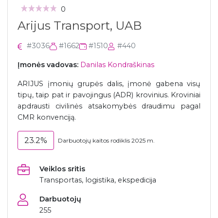
0
Arijus Transport, UAB
#3036
#1662
#1510
#440
Įmonės vadovas:
Danilas Kondraškinas
ARIJUS įmonių grupės dalis, įmonė gabena visų
tipų, taip pat ir pavojingus (ADR) krovinius. Kroviniai
apdrausti civilinės atsakomybės draudimu pagal
CMR konvenciją.
23.2%
Darbuotojų kaitos rodiklis 2025 m.
Veiklos sritis
Transportas, logistika, ekspedicija
Darbuotojų
255