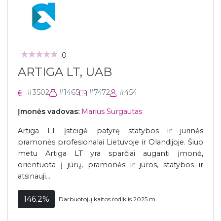
0
ARTIGA LT, UAB
#3502
#1465
#7472
#454
Įmonės vadovas:
Marius Surgautas
Artiga LT įsteigė patyrę statybos ir jūrinės
pramonės profesionalai Lietuvoje ir Olandijoje. Šiuo
metu Artiga LT yra sparčiai auganti įmonė,
orientuota į jūrų, pramonės ir jūros, statybos ir
atsinauji...
146.2%
Darbuotojų kaitos rodiklis 2025 m.