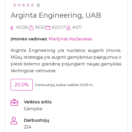
0
Arginta Engineering, UAB
#2081
#630
#22071
#471
Įmonės vadovas:
Martynas Kazlauskas
Arginta Engineering yra nuolatos auganti įmonė.
Mūsų strategija yra auginti gamybinius pajėgumus ir
plėsti tiekimo grandinę prijungiant naujas gamyklas
skirtingose vietovėse.
20.0%
Darbuotojų kaitos rodiklis 2025 m.
Veiklos sritis
Gamyba
Darbuotojų
224