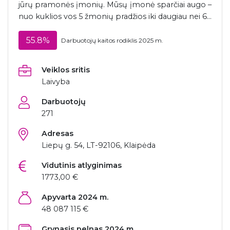
jūrų pramonės įmonių. Mūsų įmonė sparčiai augo –
nuo kuklios vos 5 žmonių pradžios iki daugiau nei 6...
55.8%
Darbuotojų kaitos rodiklis 2025 m.
Veiklos sritis
Laivyba
Darbuotojų
271
Adresas
Liepų g. 54, LT-92106, Klaipėda
Vidutinis atlyginimas
1773,00 €
Apyvarta 2024 m.
48 087 115 €
Grynasis pelnas 2024 m.