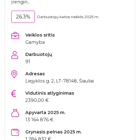
įrengin...
26.3%
Darbuotojų kaitos rodiklis 2025 m.
Veiklos sritis
Gamyba
Darbuotojų
91
Adresas
Liejyklos g. 2, LT-78148, Šiauliai
Vidutinis atlyginimas
2390,00 €
Apyvarta 2025 m.
13 164 876 €
Grynasis pelnas 2025 m.
1 284 832 €