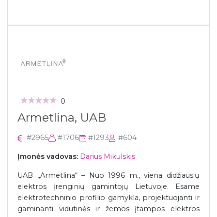
0
Armetlina, UAB
#2965
#1706
#1293
#604
Įmonės vadovas:
Darius Mikulskis
UAB „Armetlina“ – Nuo 1996 m., viena didžiausių
elektros įrenginių gamintojų Lietuvoje. Esame
elektrotechninio profilio gamykla, projektuojanti ir
gaminanti vidutinės ir žemos įtampos elektros