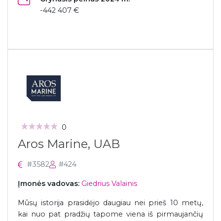
-442 407 €
0
Aros Marine, UAB
#3582
#424
Įmonės vadovas:
Giedrius Valainis
Mūsų istorija prasidėjo daugiau nei prieš 10 metų,
kai nuo pat pradžių tapome viena iš pirmaujančių