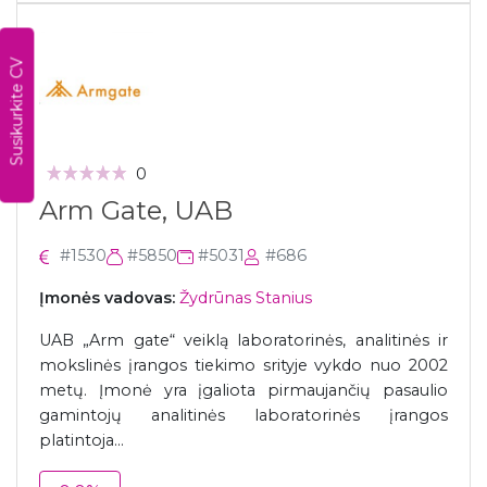
Susikurkite CV
0
Arm Gate, UAB
#1530
#5850
#5031
#686
Įmonės vadovas:
Žydrūnas Stanius
UAB „Arm gate“ veiklą laboratorinės, analitinės ir
mokslinės įrangos tiekimo srityje vykdo nuo 2002
metų. Įmonė yra įgaliota pirmaujančių pasaulio
gamintojų analitinės laboratorinės įrangos
platintoja...