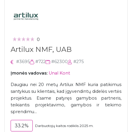
0
Artilux NMF, UAB
#3695
#722
#62300
#275
Įmonės vadovas:
Unal Kont
Daugiau nei 20 metų Artilux NMF kuria patikimus
santykius su klientais, kad įgyvendintų didelės vertės
projektus. Esame patyręs gamybos partneris,
teikiantis projektavimo, gamybos ir tiekimo
sprendimu...
33.2%
Darbuotojų kaitos rodiklis 2025 m.