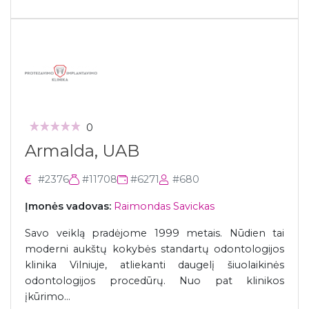
0
Armalda, UAB
#2376
#11708
#6271
#680
Įmonės vadovas:
Raimondas Savickas
Savo veiklą pradėjome 1999 metais. Nūdien tai
moderni aukštų kokybės standartų odontologijos
klinika Vilniuje, atliekanti daugelį šiuolaikinės
odontologijos procedūrų. Nuo pat klinikos
įkūrimo...