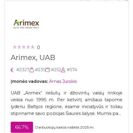
0
Arimex, UAB
#2327
#235
#252
#574
Įmonės vadovas:
Arnas Jurskis
UAB „Arimex“ riešutų ir džiovintų vaisių rinkoje
veikia nuo 1995 m. Per ketvirtį amžiaus tapome
lyderiu Baltijos regione, esame iniciatyvūs ir toliau
stipriname savo pozicijas Šiaurės šalyse. Mumis pa...
66.7%
Darbuotojų kaitos rodiklis 2025 m.