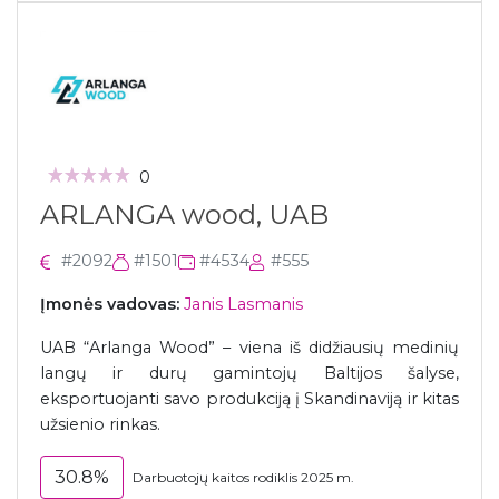
0
ARLANGA wood, UAB
#2092
#1501
#4534
#555
Įmonės vadovas:
Janis Lasmanis
UAB “Arlanga Wood” – viena iš didžiausių medinių
langų ir durų gamintojų Baltijos šalyse,
eksportuojanti savo produkciją į Skandinaviją ir kitas
užsienio rinkas.
30.8%
Darbuotojų kaitos rodiklis 2025 m.