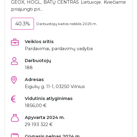
GEOX, HOGL, BATŲ CENTRAS Lietuvoje. Kviečiame
prisijungti pri...
40.3%
Darbuotojų kaitos rodiklis 2025 m.
Veiklos sritis
Pardavimai, pardavimų vadyba
Darbuotojų
188
Adresas
Eigulių g. 11-1, 03250 Vilnius
Vidutinis atlyginimas
1856,00 €
Apyvarta 2024 m.
29 193 322 €
Grynasis pelnas 2024 m.