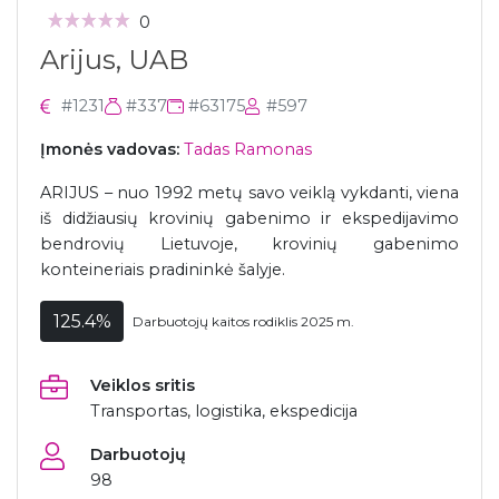
0
Arijus, UAB
#1231
#337
#63175
#597
Įmonės vadovas:
Tadas Ramonas
ARIJUS – nuo 1992 metų savo veiklą vykdanti, viena
iš didžiausių krovinių gabenimo ir ekspedijavimo
bendrovių Lietuvoje, krovinių gabenimo
konteineriais pradininkė šalyje.
125.4%
Darbuotojų kaitos rodiklis 2025 m.
Veiklos sritis
Transportas, logistika, ekspedicija
Darbuotojų
98