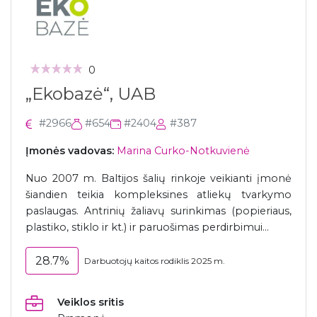
0
„Ekobazė“, UAB
#2966
#654
#2404
#387
Įmonės vadovas:
Marina Curko-Notkuvienė
Nuo 2007 m. Baltijos šalių rinkoje veikianti įmonė
šiandien teikia kompleksines atliekų tvarkymo
paslaugas. Antrinių žaliavų surinkimas (popieriaus,
plastiko, stiklo ir kt.) ir paruošimas perdirbimui...
28.7%
Darbuotojų kaitos rodiklis 2025 m.
Veiklos sritis