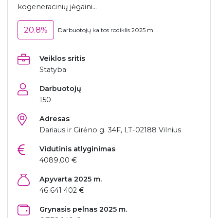
kogeneracinių jėgaini...
20.8%
Darbuotojų kaitos rodiklis 2025 m.
Veiklos sritis
Statyba
Darbuotojų
150
Adresas
Dariaus ir Girėno g. 34F, LT-02188 Vilnius
Vidutinis atlyginimas
4089,00 €
Apyvarta 2025 m.
46 641 402 €
Grynasis pelnas 2025 m.