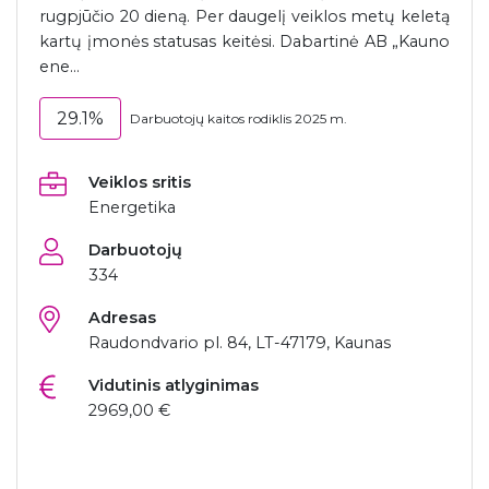
rugpjūčio 20 dieną. Per daugelį veiklos metų keletą
kartų įmonės statusas keitėsi. Dabartinė AB „Kauno
ene...
29.1%
Darbuotojų kaitos rodiklis 2025 m.
Veiklos sritis
Energetika
Darbuotojų
334
Adresas
Raudondvario pl. 84, LT-47179, Kaunas
Vidutinis atlyginimas
2969,00 €