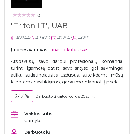
0
"Triton LT", UAB
#2244
#19696
#22547
#689
Įmonės vadovas:
Linas Jokubauskis
Atsidavusių savo darbui profesionalų komanda,
turinti ilgametę patirtį savo srityse, gali sėkmingai
atlikti sudėtingiausias užduotis, suteikdama mūsų
klientams pasitikėjimo, gebėjimo planuoti į priekį...
24.4%
Darbuotojų kaitos rodiklis 2025 m.
Veiklos sritis
Gamyba
Darbuotojų