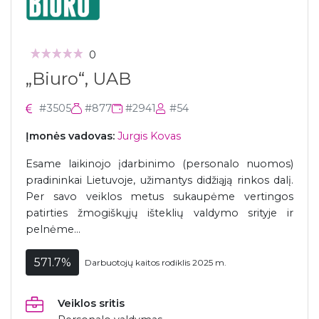
0
„Biuro“, UAB
#3505
#877
#2941
#54
Įmonės vadovas:
Jurgis Kovas
Esame laikinojo įdarbinimo (personalo nuomos)
pradininkai Lietuvoje, užimantys didžiąją rinkos dalį.
Per savo veiklos metus sukaupėme vertingos
patirties žmogiškųjų išteklių valdymo srityje ir
pelnėme...
571.7%
Darbuotojų kaitos rodiklis 2025 m.
Veiklos sritis