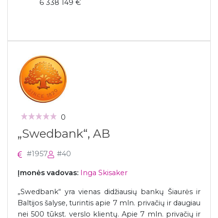
6 338 149 €
0
„Swedbank“, AB
#1957
#40
Įmonės vadovas:
Inga Skisaker
„Swedbank“ yra vienas didžiausių bankų Šiaurės ir
Baltijos šalyse, turintis apie 7 mln. privačių ir daugiau
nei 500 tūkst. verslo klientų. Apie 7 mln. privačių ir