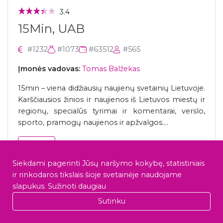
3.4
15Min, UAB
#1232
#1073
#63512
#565
Įmonės vadovas:
Tomas Balžekas
15min – viena didžiausių naujienų svetainių Lietuvoje.
Karščiausios žinios ir naujienos iš Lietuvos miestų ir
regionų, specialūs tyrimai ir komentarai, verslo,
sporto, pramogų naujienos ir apžvalgos....
23.9%
Darbuotojų kaitos rodiklis 2025 m.
Siekdami pagerinti Jūsų naršymo kokybę, statistiniais
0%
darbuotojų šią įmonę
rekomenduoja draugui
ir rinkodaros tikslais šioje svetainėje naudojame
slapukus.
Sužinoti daugiau
Veiklos sritis
Sutinku
Žiniasklaida, media