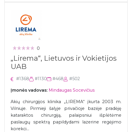
0
„Lirema“, Lietuvos ir Vokietijos
UAB
#1368
#1130
#468
#502
Įmonės vadovas:
Mindaugas Socevičius
Akių chirurgijos klinika „LIREMA“ įkurta 2003 m.
Vilniuje. Pirmieji šalyje privačioje bazėje pradėję
kataraktos chirurgiją, palaipsniui išplėtėme
paslaugų spektrą papildydami lazerine regėjimo
korekci...