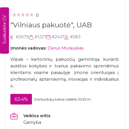
Susikurkite CV
0
"Vilniaus pakuotė", UAB
#2679
#1227
#2447
#583
Įmonės vadovas:
Darius Murauskas
Vilpak – kartoninių pakuočių gamintoja, kurianti
aukštos kokybės ir tvarius pakavimo sprendimus
klientams visame pasaulyje. Įmonė orientuojasi į
profesionalų aptarnavimą, inovacijas ir individualius
s...
63.4%
Darbuotojų kaitos rodiklis 2025 m.
Veiklos sritis
Gamyba