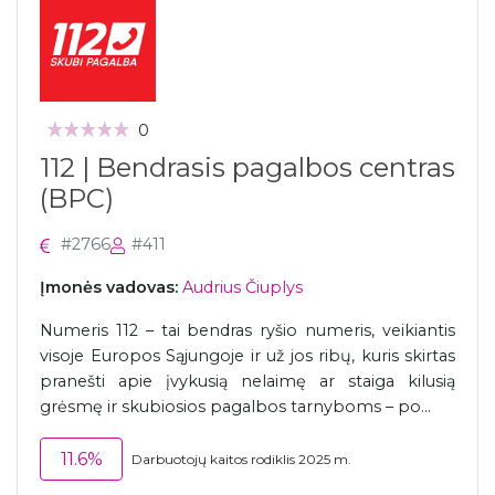
0
112 | Bendrasis pagalbos centras
(BPC)
#2766
#411
Įmonės vadovas:
Audrius Čiuplys
Numeris 112 – tai bendras ryšio numeris, veikiantis
visoje Europos Sąjungoje ir už jos ribų, kuris skirtas
pranešti apie įvykusią nelaimę ar staiga kilusią
grėsmę ir skubiosios pagalbos tarnyboms – po...
11.6%
Darbuotojų kaitos rodiklis 2025 m.