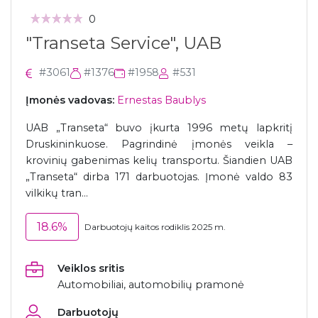
0
"Transeta Service", UAB
#3061
#1376
#1958
#531
Įmonės vadovas:
Ernestas Baublys
UAB „Transeta“ buvo įkurta 1996 metų lapkritį
Druskininkuose. Pagrindinė įmonės veikla –
krovinių gabenimas kelių transportu. Šiandien UAB
„Transeta“ dirba 171 darbuotojas. Įmonė valdo 83
vilkikų tran...
18.6%
Darbuotojų kaitos rodiklis 2025 m.
Veiklos sritis
Automobiliai, automobilių pramonė
Darbuotojų