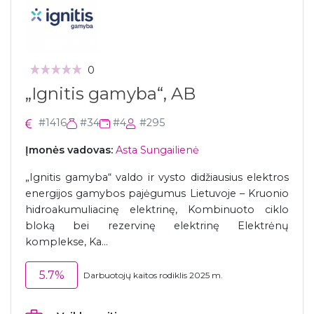
0
„Ignitis gamyba“, AB
#1416
#34
#4
#295
Įmonės vadovas:
Asta Sungailienė
„Ignitis gamyba“ valdo ir vysto didžiausius elektros
energijos gamybos pajėgumus Lietuvoje – Kruonio
hidroakumuliacinę elektrinę, Kombinuoto ciklo
bloką bei rezervinę elektrinę Elektrėnų
komplekse, Ka...
5.7%
Darbuotojų kaitos rodiklis 2025 m.