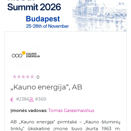
0
„Kauno energija“, AB
#2386
#369
Įmonės vadovas:
Tomas Garasimavičius
AB „Kauno energija“ pirmtakė – „Kauno šiluminių
tinklų“ ūkiskaitinė įmonė buvo įkurta 1963 m.