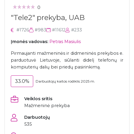
0
"Tele2" prekyba, UAB
#1726
#983
#11612
#233
Įmonės vadovas:
Petras Masiulis
Pirmaujanti mažmeninės ir didmeninės prekybos e.
parduotuvė Lietuvoje, siūlanti didelį telefonų ir
kompiuterių dalių bei priedų pasirinkimą.
33.0%
Darbuotojų kaitos rodiklis 2025 m.
Veiklos sritis
Mažmeninė prekyba
Darbuotojų
535