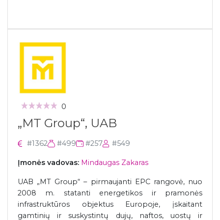
0
„MT Group“, UAB
#1362
#499
#257
#549
Įmonės vadovas:
Mindaugas Zakaras
UAB „MT Group“ – pirmaujanti EPC rangovė, nuo
2008 m. statanti energetikos ir pramonės
infrastruktūros objektus Europoje, įskaitant
gamtinių ir suskystintų dujų, naftos, uostų ir