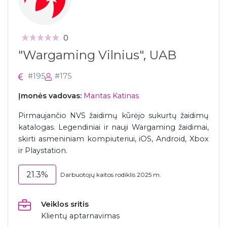
0
"Wargaming Vilnius", UAB
#195
#175
Įmonės vadovas:
Mantas Katinas
Pirmaujančio NVS žaidimų kūrėjo sukurtų žaidimų
katalogas. Legendiniai ir nauji Wargaming žaidimai,
skirti asmeniniam kompiuteriui, iOS, Android, Xbox
ir Playstation.
21.3%
Darbuotojų kaitos rodiklis 2025 m.
Veiklos sritis
Klientų aptarnavimas