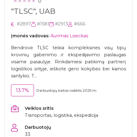
0
"TLSC", UAB
#2897
#1581
#2913
#666
Įmonės vadovas:
Aurimas Liseckas
Bendrovė TLSC teikia kompleksines visų tipų
krovinių gabenimo ir ekspedijavimo paslaugas
visame pasaulyje. Rinkdamiesi patikimą partnerį
logistikos srityje, ieškote gero kokybės bei kainos
santykio. T...
13.7%
Darbuotojų kaitos rodiklis 2025 m.
Veiklos sritis
Transportas, logistika, ekspedicija
Darbuotojų
33