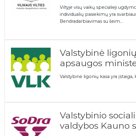
Viltyje visų vaikų specialieji ugdymo
individualių pasiekimų yra svarbiaus
Bendradarbiavimas su šeim...
Valstybinė ligoni
apsaugos ministe
Valstybinė ligonių kasa yra įstaiga
Valstybinio socia
valdybos Kauno s