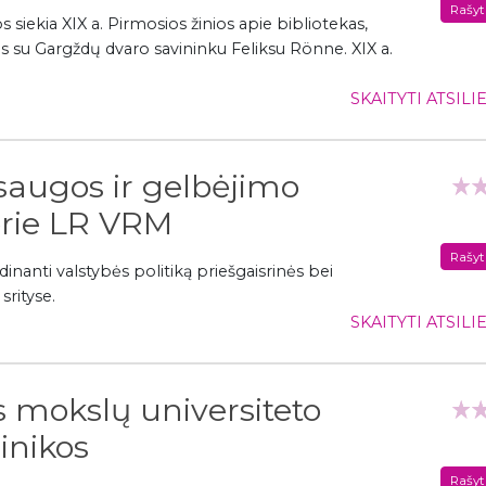
Rašyt
s siekia XIX a. Pirmosios žinios apie bibliotekas,
 su Gargždų dvaro savininku Feliksu Rönne. XIX a.
SKAITYTI ATSIL
saugos ir gelbėjimo
rie LR VRM
Rašyt
dinanti valstybės politiką priešgaisrinės bei
srityse.
SKAITYTI ATSIL
s mokslų universiteto
inikos
Rašyt