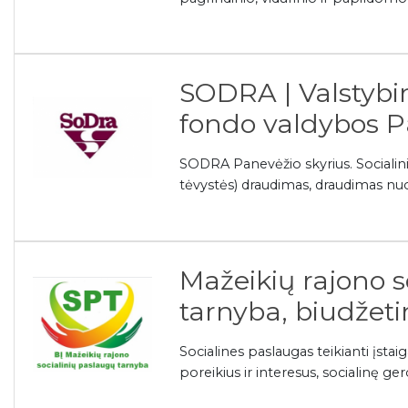
SODRA | Valstybi
fondo valdybos P
SODRA Panevėžio skyrius. Socialini
tėvystės) draudimas, draudimas nuo
Mažeikių rajono s
tarnyba, biudžeti
Socialines paslaugas teikianti įsta
poreikius ir interesus, socialinę ger