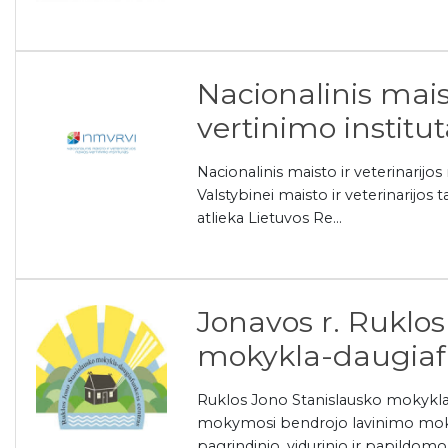
Nacionalinis maist
vertinimo institut
Nacionalinis maisto ir veterinarijos r
Valstybinei maisto ir veterinarijos ta
atlieka Lietuvos Re...
Jonavos r. Ruklos
mokykla-daugiaf
Ruklos Jono Stanislausko mokykla-
mokymosi bendrojo lavinimo mokyk
pagrindinio, vidurinio ir papildom