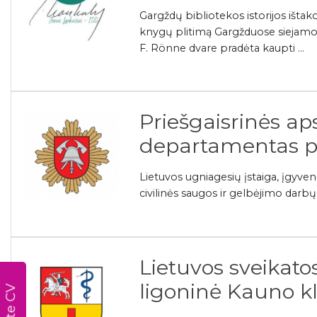
Gargždų bibliotekos istorijos ištako
knygų plitimą Gargžduose siejamos
F. Rönne dvare pradėta kaupti ...
Priešgaisrinės ap
departamentas p
Lietuvos ugniagesių įstaiga, įgyven
civilinės saugos ir gelbėjimo darbų 
Lietuvos sveikato
ligoninė Kauno kl