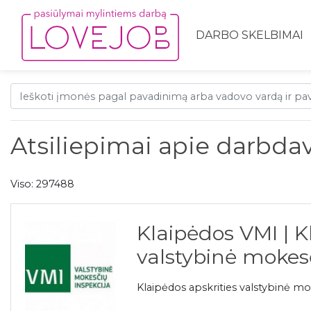
DARBO SKELBIMAI
Atsiliepimai apie darbdav
Viso: 297488
Klaipėdos VMI | K
valstybinė mokesč
Klaipėdos apskrities valstybinė mo