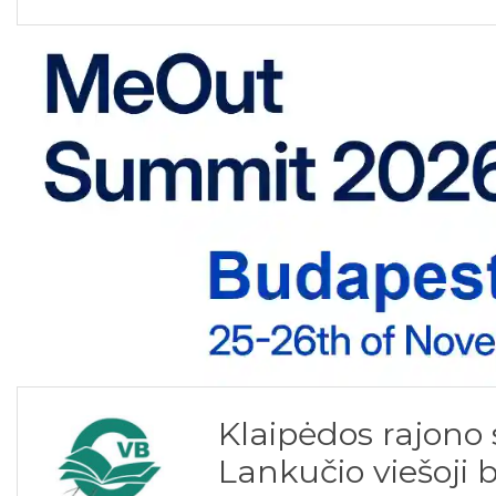
Klaipėdos rajono
Lankučio viešoji b