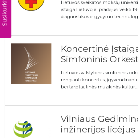
Susikurkite CV
Lietuvos sveikatos mokslų universi
įstaiga Lietuvoje, pradėjusi veikti 1
diagnostikos ir gydymo technologij
Koncertinė Įstaig
Simfoninis Orkes
Lietuvos valstybinis simfoninis ork
rengianti koncertus, įgyvendinanti 
bei tarptautinės muzikinės kultūr...
Vilniaus Gedimino
inžinerijos licėjus