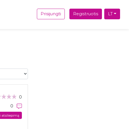
Prisijungti
Registruotis
LT
0
0
i atsiliepimą