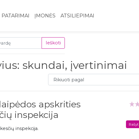
PATARIMAI
ĮMONĖS
ATSILIEPIMAI
Ieškoti
ius: skundai, įvertinimai
Rikiuoti pagal
laipėdos apskrities
ių inspekcija
Rašyt
kesčių inspekcija.