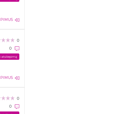
IEPIMUS
0
0
i atsiliepimą
IEPIMUS
0
0