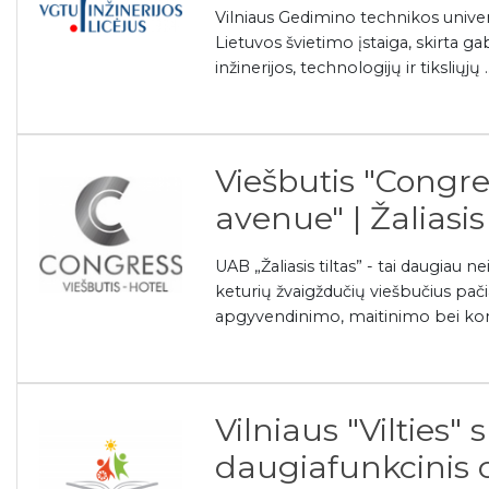
Vilniaus Gedimino technikos univers
Lietuvos švietimo įstaiga, skirta g
inžinerijos, technologijų ir tiksliųjų ..
Viešbutis "Congre
avenue" | Žaliasis
UAB „Žaliasis tiltas” - tai daugiau
keturių žvaigždučių viešbučius pači
apgyvendinimo, maitinimo bei konf
Vilniaus "Vilties"
daugiafunkcinis 