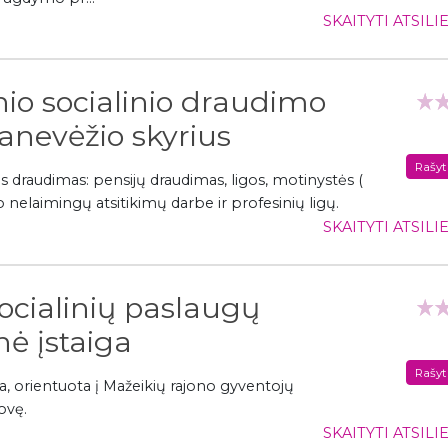
SKAITYTI ATSIL
nio socialinio draudimo
anevėžio skyrius
Rašyt
s draudimas: pensijų draudimas, ligos, motinystės (
 nelaimingų atsitikimų darbe ir profesinių ligų.
SKAITYTI ATSIL
ocialinių paslaugų
nė įstaiga
Rašyt
iga, orientuota į Mažeikių rajono gyventojų
ovę.
SKAITYTI ATSIL