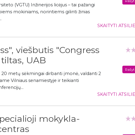
Rašyt
iteto (VGTU) Inžinerijos licėjus – tai pažangi
abiems mokiniams, norintiems gilinti žinias
.
SKAITYTI ATSIL
ss", viešbutis "Congress
 tiltas, UAB
Rašyt
 nei 20 metų sėkmingai dirbanti įmonė, valdanti 2
ame Vilniaus senamiestyje ir teikianti
erencijų...
SKAITYTI ATSIL
 specialioji mokykla-
centras