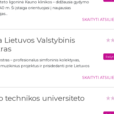
teto ligoninė Kauno klinikos – didžiausia gydymo
940 m. Ši įstaiga orientuojasi į naujausias
as...
SKAITYTI ATSIL
a Lietuvos Valstybinis
tras
Rašyt
estras – profesionalus simfoninis kolektyvas,
muzikinius projektus ir prisidedanti prie Lietuvos
SKAITYTI ATSIL
 technikos universiteto