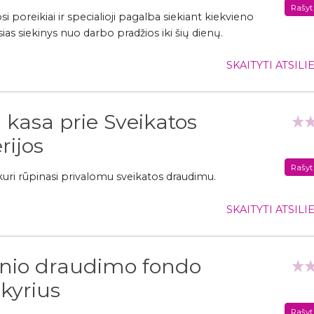
Rašyt
si poreikiai ir specialioji pagalba siekiant kiekvieno
ias siekinys nuo darbo pradžios iki šių dienų.
SKAITYTI ATSIL
ų kasa prie Sveikatos
rijos
Rašyt
, kuri rūpinasi privalomu sveikatos draudimu.
SKAITYTI ATSIL
linio draudimo fondo
kyrius
Rašyt