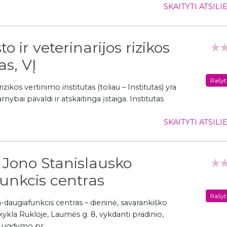
SKAITYTI ATSIL
o ir veterinarijos rizikos
as, VĮ
Rašyt
izikos vertinimo institutas (toliau – Institutas) yra
rnybai pavaldi ir atskaitinga įstaiga. Institutas
SKAITYTI ATSIL
 Jono Stanislausko
unkcis centras
Rašyt
daugiafunkcis centras – dieninė, savarankiško
la Rukloje, Laumės g. 8, vykdanti pradinio,
o ugdymo pr...