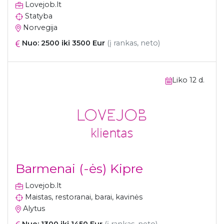
Lovejob.lt
Statyba
Norvegija
Nuo: 2500 iki 3500 Eur
(į rankas, neto)
Liko 12 d.
Barmenai (-ės) Kipre
Lovejob.lt
Maistas, restoranai, barai, kavinės
Alytus