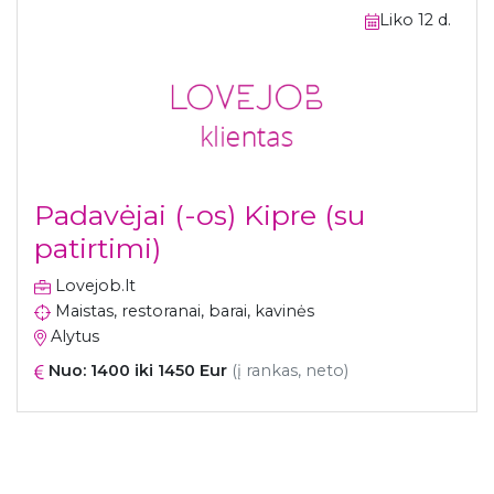
Liko 12 d.
Padavėjai (-os) Kipre (su
patirtimi)
Lovejob.lt
Maistas, restoranai, barai, kavinės
Alytus
Nuo: 1400 iki 1450 Eur
(į rankas, neto)