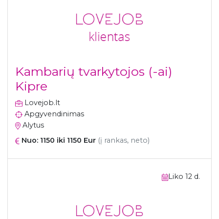
Kambarių tvarkytojos (-ai)
Kipre
Lovejob.lt
Apgyvendinimas
Alytus
Nuo: 1150 iki 1150 Eur
(į rankas, neto)
Liko 12 d.