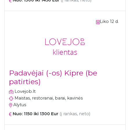
Nuo: 1300 iki 1450 Eur
(į rankas, neto)
Liko 12 d.
Padavėjai (-os) Kipre (be
patirties)
Lovejob.lt
Maistas, restoranai, barai, kavinės
Alytus
Nuo: 1150 iki 1300 Eur
(į rankas, neto)