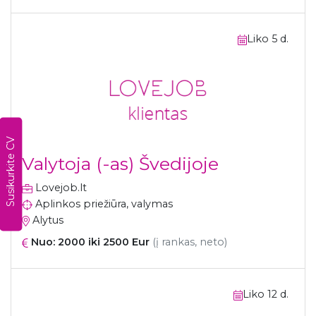
Liko 5 d.
Susikurkite CV
Valytoja (-as) Švedijoje
Lovejob.lt
Aplinkos priežiūra, valymas
Alytus
Nuo: 2000 iki 2500 Eur
(į rankas, neto)
Liko 12 d.