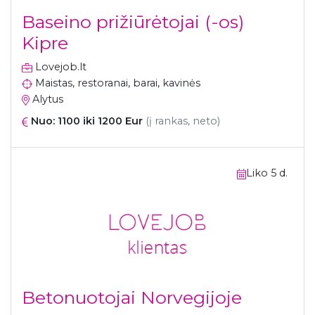
Baseino prižiūrėtojai (-os)
Kipre
Lovejob.lt
Maistas, restoranai, barai, kavinės
Alytus
Nuo: 1100 iki 1200 Eur
(į rankas, neto)
Liko 5 d.
Betonuotojai Norvegijoje