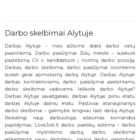
Darbo skelbimai Alytuje
Darbas Alytuje – mes siūlome didelį darbo vietų
pasirinkimą. Darbo pasiūlymai Jūsų mieste – susikurk
pastebimą CV ir kandidatuok į norimą darbo poziciją.
Darbas, darbo skelbimai, darbo pasiūlymai norintiems
surasti gerai apmokamą darbą Alytuje. Darbas Alytuje:
darbas kontraktoriams, darbo pasiūlymai asistentams,
darbo skelbimai vadovams. Ieškote darbo Alytuje?
Darbas Alytuje savaitgaliais, darbas Alytuje pilnu etatu,
darbas Alytuje daliniu etatu. Pastoviai atsinaujinantys
darbo skelbimai – galimybė lengviau rasti darbą Alytuje.
Reikalingi nauji darbuotojai, ieškomas komandos
papildymas. LoveJob.lt darbo paieškų sistema – darbo
pasiūlymai mylintiems darbą, darbo skelbimai
ieškantiems naujų darbdavių, naujos darbo galimybės,