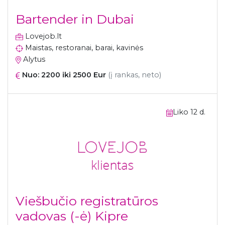
Bartender in Dubai
Lovejob.lt
Maistas, restoranai, barai, kavinės
Alytus
Nuo: 2200 iki 2500 Eur
(į rankas, neto)
Liko 12 d.
Viešbučio registratūros
vadovas (-ė) Kipre