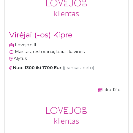
Virėjai (-os) Kipre
Lovejob.lt
Maistas, restoranai, barai, kavinės
Alytus
Nuo: 1300 iki 1700 Eur
(į rankas, neto)
Liko 12 d.