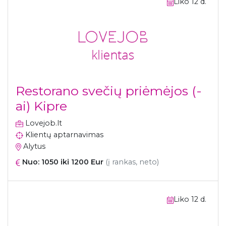
Liko 12 d.
Restorano svečių priėmėjos (-
ai) Kipre
Lovejob.lt
Klientų aptarnavimas
Alytus
Nuo: 1050 iki 1200 Eur
(į rankas, neto)
Liko 12 d.