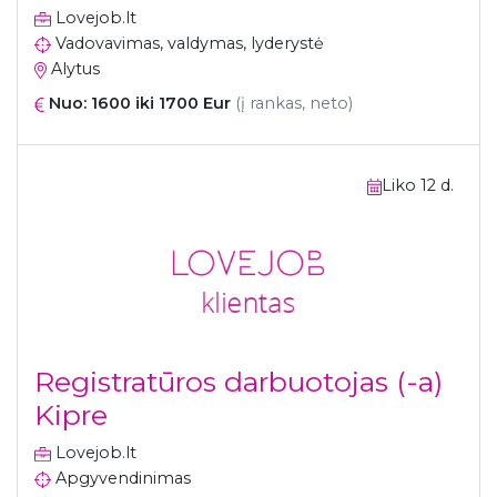
Lovejob.lt
Vadovavimas, valdymas, lyderystė
Alytus
Nuo: 1600 iki 1700 Eur
(į rankas, neto)
Liko 12 d.
Registratūros darbuotojas (-a)
Kipre
Lovejob.lt
Apgyvendinimas