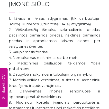
ĮMONĖ SIŪLO
1. 13-asis ir 14-asis atlyginimas (tik darbuotojai,
išdirbę 10 mėnesių, turi teisę į 14-ąjį atlyginimą).
2. Viršvalandžių išmoka, sekmadienio priedas,
padalintos pamainos priedas, naktinės pamainos
priedas ir apmokamos laisvos dienos per
valstybines šventes.
3. Kaupiamasis fondas.
4. Nemokamas maitinimas darbo metu.
5. Medicininės paslaugos, teikiamos Ygeia
poliklinikos.
6. Daugybė mokymosi ir tobulėjimo galimybių.
Susikurkite CV
7. Metinis veiklos vertinimas, susietas su asmeniniu
tobulėjimu ir apdovanojimais.
8. Dalyvavimas įmonės renginiuose ir
apdovanojimai už pasiekimus.
9. Nuolaidų kortelė įvairioms parduotuvėms,
restoranams ir institutams bei retkarčiais pateikiami