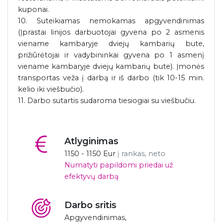
kuponai.
10. Suteikiamas nemokamas apgyvendinimas
(Įprastai linijos darbuotojai gyvena po 2 asmenis
viename kambaryje dviejų kambarių bute,
prižiūrėtojai ir vadybininkai gyvena po 1 asmenį
viename kambaryje dviejų kambarių bute). Įmonės
transportas veža į darbą ir iš darbo (tik 10-15 min.
kelio iki viešbučio).
11. Darbo sutartis sudaroma tiesiogiai su viešbučiu.
Atlyginimas
1150 - 1150 Eur
į rankas, neto
Numatyti papildomi priedai už
efektyvų darbą
Darbo sritis
Apgyvendinimas,