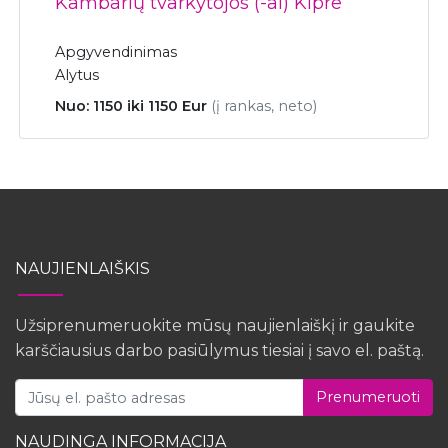
Kambarių tvarkytojos (-ai) Kipre
Apgyvendinimas
Alytus
Nuo: 1150 iki 1150 Eur
(į rankas, neto)
NAUJIENLAIŠKIS
Užsiprenumeruokite mūsų naujienlaiškį ir gaukite
karščiausius darbo pasiūlymus tiesiai į savo el. paštą.
Prenumeruoti
NAUDINGA INFORMACIJA