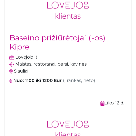
Baseino prižiūrėtojai (-os)
Kipre
Lovejob.lt
Maistas, restoranai, barai, kavinės
Šiauliai
Nuo: 1100 iki 1200 Eur
(į rankas, neto)
Liko 12 d.