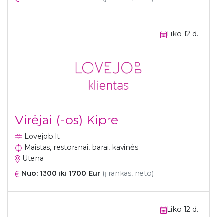
Liko 12 d.
Virėjai (-os) Kipre
Lovejob.lt
Maistas, restoranai, barai, kavinės
Utena
Nuo: 1300 iki 1700 Eur
(į rankas, neto)
Liko 12 d.