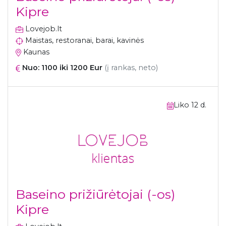
Kipre
Lovejob.lt
Maistas, restoranai, barai, kavinės
Kaunas
Nuo: 1100 iki 1200 Eur
(į rankas, neto)
Liko 12 d.
Baseino prižiūrėtojai (-os)
Kipre