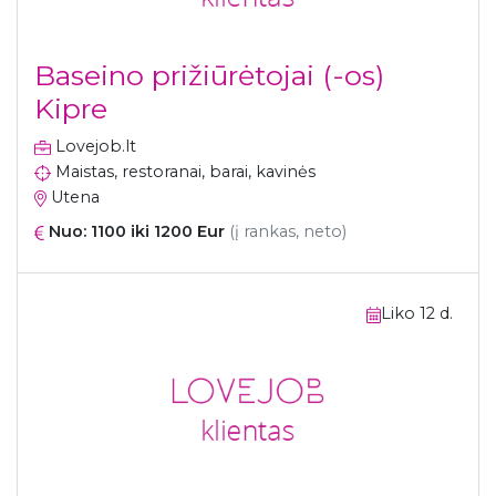
Baseino prižiūrėtojai (-os)
Kipre
Lovejob.lt
Maistas, restoranai, barai, kavinės
Utena
Nuo: 1100 iki 1200 Eur
(į rankas, neto)
Liko 12 d.