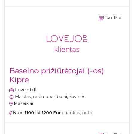
Liko 12 d.
Baseino prižiūrėtojai (-os)
Kipre
Lovejob.lt
Maistas, restoranai, barai, kavinės
Mažeikiai
Nuo: 1100 iki 1200 Eur
(į rankas, neto)