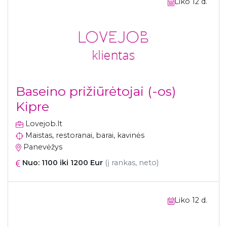
Liko 12 d.
Baseino prižiūrėtojai (-os)
Kipre
Lovejob.lt
Maistas, restoranai, barai, kavinės
Panevėžys
Nuo: 1100 iki 1200 Eur
(į rankas, neto)
Liko 12 d.