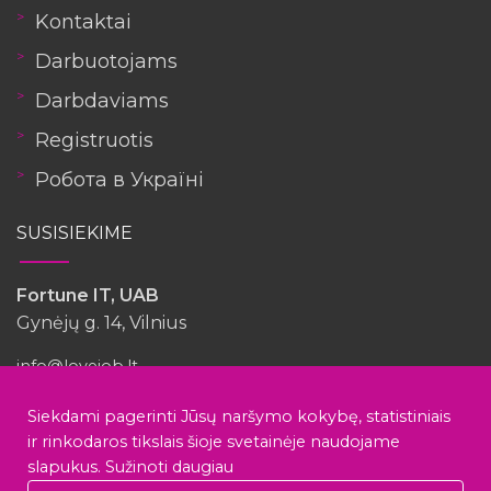
Kontaktai
Darbuotojams
Darbdaviams
Registruotis
Робота в Україні
SUSISIEKIME
Fortune IT, UAB
Gynėjų g. 14, Vilnius
info@lovejob.lt
Siekdami pagerinti Jūsų naršymo kokybę, statistiniais
ir rinkodaros tikslais šioje svetainėje naudojame
slapukus.
Sužinoti daugiau