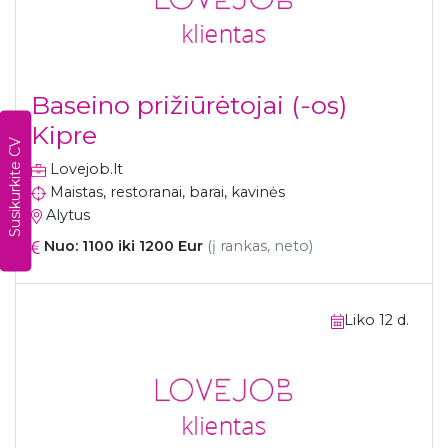
Baseino prižiūrėtojai (-os)
Kipre
Susikurkite CV
Lovejob.lt
Maistas, restoranai, barai, kavinės
Alytus
Nuo: 1100 iki 1200 Eur
(į rankas, neto)
Liko 12 d.