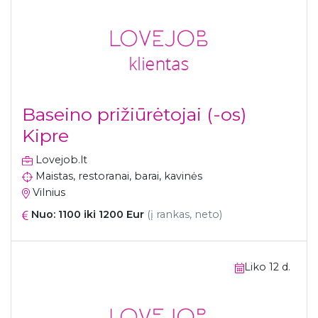
Baseino prižiūrėtojai (-os)
Kipre
Lovejob.lt
Maistas, restoranai, barai, kavinės
Vilnius
Nuo: 1100 iki 1200 Eur
(į rankas, neto)
Liko 12 d.