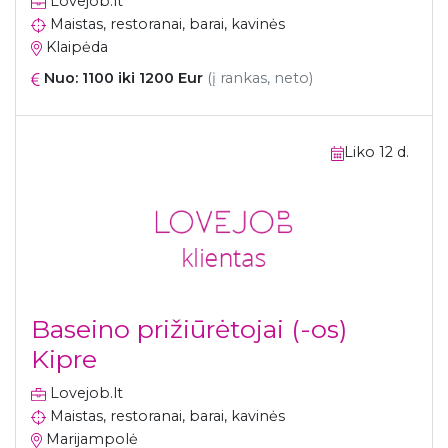
Lovejob.lt
Maistas, restoranai, barai, kavinės
Klaipėda
Nuo: 1100 iki 1200 Eur
(į rankas, neto)
Liko 12 d.
Baseino prižiūrėtojai (-os)
Kipre
Lovejob.lt
Maistas, restoranai, barai, kavinės
Marijampolė