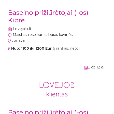
Baseino prižiūrėtojai (-os)
Kipre
Lovejob.lt
Maistas, restoranai, barai, kavinės
Jonava
Nuo: 1100 iki 1200 Eur
(į rankas, neto)
Liko 12 d.
Baseino prižiūrėtojai (-os)