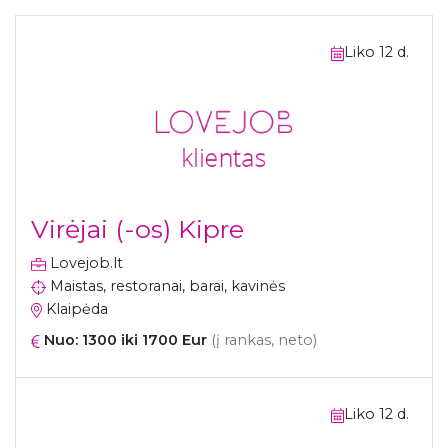
Liko 12 d.
Virėjai (-os) Kipre
Lovejob.lt
Maistas, restoranai, barai, kavinės
Klaipėda
Nuo: 1300 iki 1700 Eur
(į rankas, neto)
Liko 12 d.