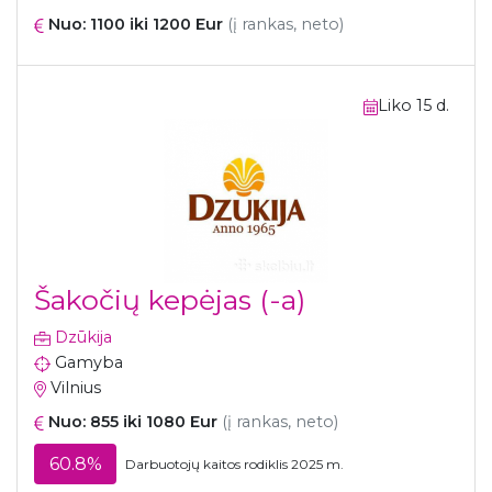
Nuo: 1100 iki 1200 Eur
(į rankas, neto)
Liko 15 d.
Šakočių kepėjas (-a)
Dzūkija
Gamyba
Vilnius
Nuo: 855 iki 1080 Eur
(į rankas, neto)
60.8%
Darbuotojų kaitos rodiklis 2025 m.