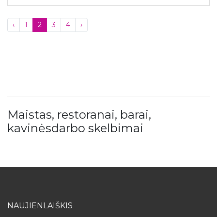
‹
1
2
3
4
›
Maistas, restoranai, barai,
kavinėsdarbo skelbimai
NAUJIENLAIŠKIS