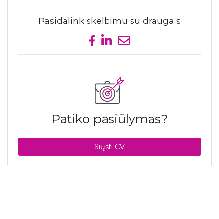
Pasidalink skelbimu su draugais
Share on Facebook
Share on LinkedIn
Send email
Patiko pasiūlymas?
Siųsti CV