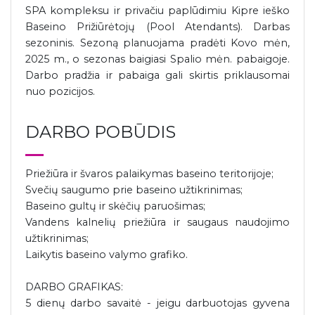
SPA kompleksu ir privačiu paplūdimiu Kipre ieško
Baseino Prižiūrėtojų (Pool Atendants). Darbas
sezoninis. Sezoną planuojama pradėti Kovo mėn,
2025 m., o sezonas baigiasi Spalio mėn. pabaigoje.
Darbo pradžia ir pabaiga gali skirtis priklausomai
nuo pozicijos.
DARBO POBŪDIS
Priežiūra ir švaros palaikymas baseino teritorijoje;
Svečių saugumo prie baseino užtikrinimas;
Baseino gultų ir skėčių paruošimas;
Vandens kalnelių priežiūra ir saugaus naudojimo
užtikrinimas;
Laikytis baseino valymo grafiko.
DARBO GRAFIKAS:
5 dienų darbo savaitė - jeigu darbuotojas gyvena