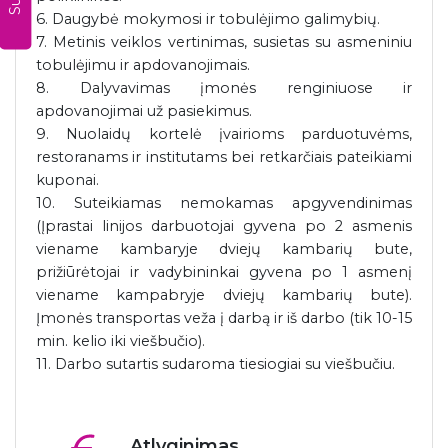
6. Daugybė mokymosi ir tobulėjimo galimybių.
7. Metinis veiklos vertinimas, susietas su asmeniniu
tobulėjimu ir apdovanojimais.
8. Dalyvavimas įmonės renginiuose ir
apdovanojimai už pasiekimus.
9. Nuolaidų kortelė įvairioms parduotuvėms,
restoranams ir institutams bei retkarčiais pateikiami
kuponai.
10. Suteikiamas nemokamas apgyvendinimas
(Įprastai linijos darbuotojai gyvena po 2 asmenis
viename kambaryje dviejų kambarių bute,
prižiūrėtojai ir vadybininkai gyvena po 1 asmenį
viename kampabryje dviejų kambarių bute).
Įmonės transportas veža į darbą ir iš darbo (tik 10-15
min. kelio iki viešbučio).
11. Darbo sutartis sudaroma tiesiogiai su viešbučiu.
Atlyginimas