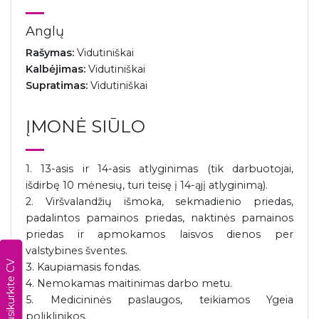
Anglų
Rašymas:
Vidutiniškai
Kalbėjimas:
Vidutiniškai
Supratimas:
Vidutiniškai
ĮMONĖ SIŪLO
1. 13-asis ir 14-asis atlyginimas (tik darbuotojai,
išdirbę 10 mėnesių, turi teisę į 14-ąjį atlyginimą).
2. Viršvalandžių išmoka, sekmadienio priedas,
padalintos pamainos priedas, naktinės pamainos
priedas ir apmokamos laisvos dienos per
valstybines šventes.
Susikurkite CV
3. Kaupiamasis fondas.
4. Nemokamas maitinimas darbo metu.
5. Medicininės paslaugos, teikiamos Ygeia
poliklinikos.