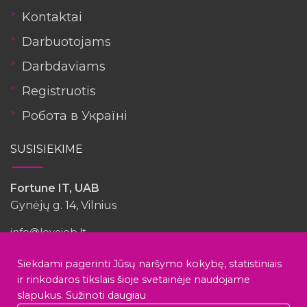
Kontaktai
Darbuotojams
Darbdaviams
Registruotis
Робота в Україні
SUSISIEKIME
Fortune IT, UAB
Gynėjų g. 14, Vilnius
info@lovejob.lt
Siekdami pagerinti Jūsų naršymo kokybę, statistiniais
ir rinkodaros tikslais šioje svetainėje naudojame
slapukus.
Sužinoti daugiau