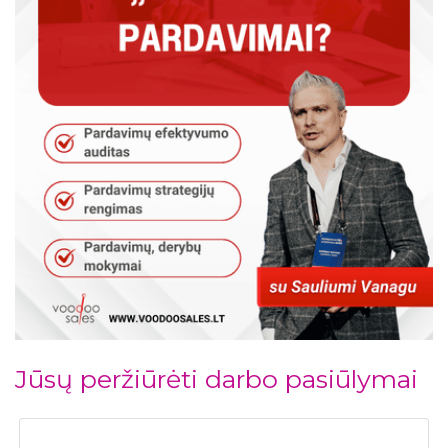
Jūsų peržiūrėti darbo pasiūlymai