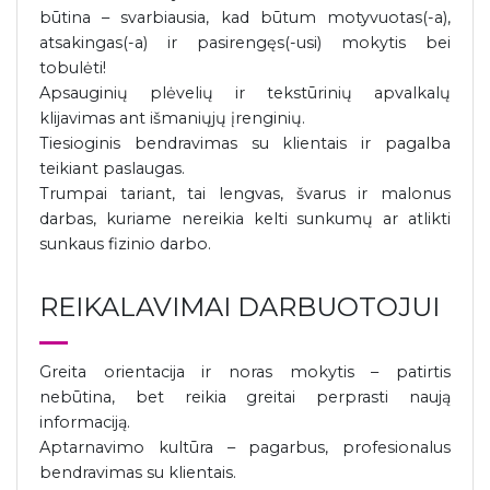
būtina – svarbiausia, kad būtum motyvuotas(-a),
atsakingas(-a) ir pasirengęs(-usi) mokytis bei
tobulėti!
Apsauginių plėvelių ir tekstūrinių apvalkalų
klijavimas ant išmaniųjų įrenginių.
Tiesioginis bendravimas su klientais ir pagalba
teikiant paslaugas.
Trumpai tariant, tai lengvas, švarus ir malonus
darbas, kuriame nereikia kelti sunkumų ar atlikti
sunkaus fizinio darbo.
REIKALAVIMAI DARBUOTOJUI
Greita orientacija ir noras mokytis – patirtis
nebūtina, bet reikia greitai perprasti naują
informaciją.
Aptarnavimo kultūra – pagarbus, profesionalus
bendravimas su klientais.