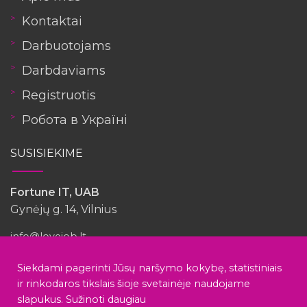
Kontaktai
Darbuotojams
Darbdaviams
Registruotis
Робота в Україні
SUSISIEKIME
Fortune IT, UAB
Gynėjų g. 14, Vilnius
info@lovejob.lt
Siekdami pagerinti Jūsų naršymo kokybę, statistiniais
ir rinkodaros tikslais šioje svetainėje naudojame
slapukus.
Sužinoti daugiau