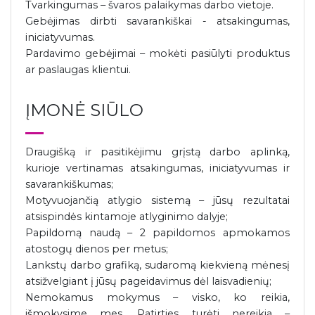
Tvarkingumas – švaros palaikymas darbo vietoje.
Gebėjimas dirbti savarankiškai - atsakingumas,
iniciatyvumas.
Pardavimo gebėjimai – mokėti pasiūlyti produktus
ar paslaugas klientui.
ĮMONĖ SIŪLO
Draugišką ir pasitikėjimu grįstą darbo aplinką,
kurioje vertinamas atsakingumas, iniciatyvumas ir
savarankiškumas;
Motyvuojančią atlygio sistemą – jūsų rezultatai
atsispindės kintamoje atlyginimo dalyje;
Papildomą naudą – 2 papildomos apmokamos
atostogų dienos per metus;
Lankstų darbo grafiką, sudaromą kiekvieną mėnesį
atsižvelgiant į jūsų pageidavimus dėl laisvadienių;
Nemokamus mokymus – visko, ko reikia,
išmokysime mes. Patirties turėti nereikia –