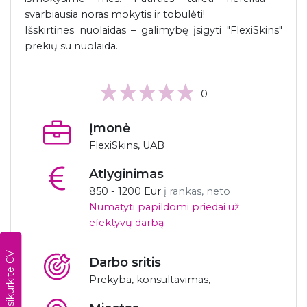
svarbiausia noras mokytis ir tobulėti!
Išskirtines nuolaidas – galimybę įsigyti "FlexiSkins"
prekių su nuolaida.
0
Įmonė
FlexiSkins, UAB
Atlyginimas
850 - 1200 Eur
į rankas, neto
Numatyti papildomi priedai už
efektyvų darbą
Susikurkite CV
Darbo sritis
Prekyba, konsultavimas,