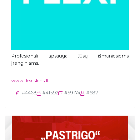
Profesionali apsauga Jūsų išmaniesiems
įrenginiams.
www.flexiskins.lt
#4468
#41592
#59174
#687