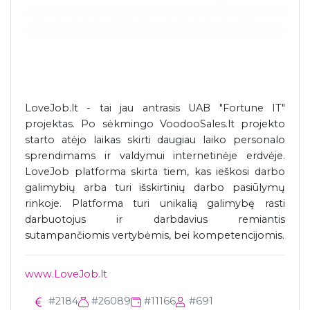
LoveJob.lt - tai jau antrasis UAB "Fortune IT"
projektas. Po sėkmingo VoodooSales.lt projekto
starto atėjo laikas skirti daugiau laiko personalo
sprendimams ir valdymui internetinėje erdvėje.
LoveJob platforma skirta tiem, kas ieškosi darbo
galimybių arba turi išskirtinių darbo pasiūlymų
rinkoje. Platforma turi unikalią galimybę rasti
darbuotojus ir darbdavius remiantis
sutampančiomis vertybėmis, bei kompetencijomis.
www.LoveJob.lt
#2184
#26089
#11166
#691