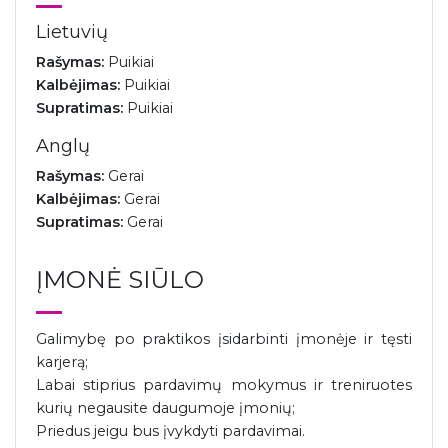
Lietuvių
Rašymas:
Puikiai
Kalbėjimas:
Puikiai
Supratimas:
Puikiai
Anglų
Rašymas:
Gerai
Kalbėjimas:
Gerai
Supratimas:
Gerai
ĮMONĖ SIŪLO
Galimybę po praktikos įsidarbinti įmonėje ir tęsti
karjerą;
Labai stiprius pardavimų mokymus ir treniruotes
kurių negausite daugumoje įmonių;
Priedus jeigu bus įvykdyti pardavimai.