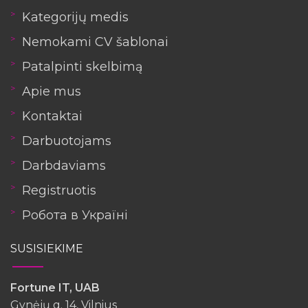
Kategorijų medis
Nemokami CV šablonai
Patalpinti skelbimą
Apie mus
Kontaktai
Darbuotojams
Darbdaviams
Registruotis
Робота в Україні
SUSISIEKIME
Fortune IT, UAB
Gynėjų g. 14, Vilnius