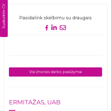
Susikurkite CV
Pasidalink skelbimu su draugais
Share on Facebook
Share on LinkedIn
Send email
Visi įmonės darbo pasiūlymai
ERMITAŽAS, UAB