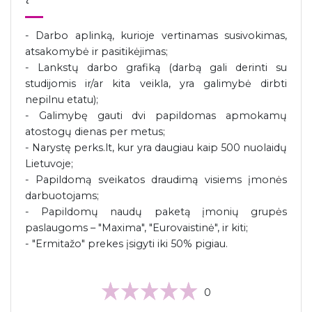
- Darbo aplinką, kurioje vertinamas susivokimas,
atsakomybė ir pasitikėjimas;
- Lankstų darbo grafiką (darbą gali derinti su
studijomis ir/ar kita veikla, yra galimybė dirbti
nepilnu etatu);
- Galimybę gauti dvi papildomas apmokamų
atostogų dienas per metus;
- Narystę perks.lt, kur yra daugiau kaip 500 nuolaidų
Lietuvoje;
- Papildomą sveikatos draudimą visiems įmonės
darbuotojams;
- Papildomų naudų paketą įmonių grupės
paslaugoms – "Maxima", "Eurovaistinė", ir kiti;
- "Ermitažo" prekes įsigyti iki 50% pigiau.
0