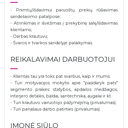
- Priimtų/išdavimui paruoštų prekių rūšiavimas
sandėliavimo patalpose;
- Atrinkimas ir išvežimas į prekybinę salę/išdavimas
klientams;
- Darbas krautuvu;
- Švaros ir tvarkos sandėlyje palaikymas.
REIKALAVIMAI DARBUOTOJUI
- Klientas tau yra toks pat svarbus, kaip ir mums;
- Turi motyvacijos mokytis apie "pasidaryk pats"
segmento prakes: statybos, apdailos medžiagos,
interjero detalės, baldai, santechnika, augalai ir kt.
- Turi krautuvo vairuotojo pažymėjimą (privalumas);
- Turi panašaus darbo patirties (privalumas).
ĮMONĖ SIŪLO