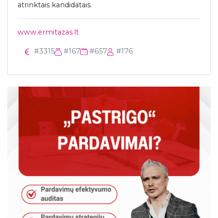
atrinktais kandidatais.
www.ermitazas.lt
#3315
#167
#657
#176