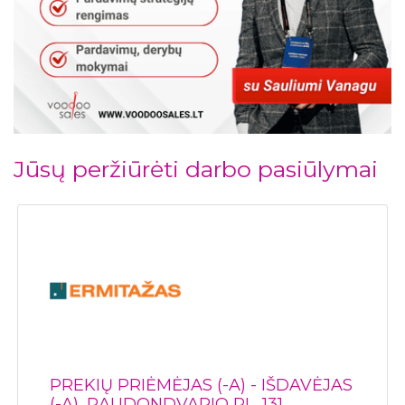
Jūsų peržiūrėti darbo pasiūlymai
PREKIŲ PRIĖMĖJAS (-A) - IŠDAVĖJAS
(-A), RAUDONDVARIO PL. 131,