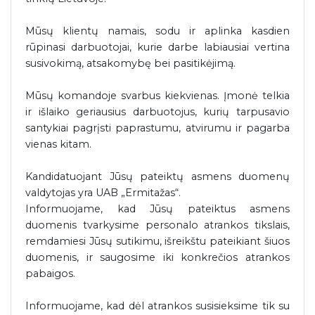
Mūsų klientų namais, sodu ir aplinka kasdien
rūpinasi darbuotojai, kurie darbe labiausiai vertina
susivokimą, atsakomybę bei pasitikėjimą.
Mūsų komandoje svarbus kiekvienas. Įmonė telkia
ir išlaiko geriausius darbuotojus, kurių tarpusavio
santykiai pagrįsti paprastumu, atvirumu ir pagarba
vienas kitam.
Kandidatuojant Jūsų pateiktų asmens duomenų
valdytojas yra UAB „Ermitažas“.
Informuojame, kad Jūsų pateiktus asmens
duomenis tvarkysime personalo atrankos tikslais,
remdamiesi Jūsų sutikimu, išreikštu pateikiant šiuos
duomenis, ir saugosime iki konkrečios atrankos
pabaigos.
Informuojame, kad dėl atrankos susisieksime tik su