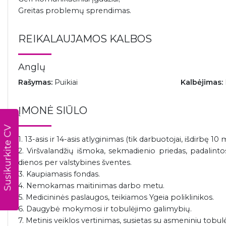
Greitas problemų sprendimas.
REIKALAUJAMOS KALBOS
Anglų
Rašymas:
Puikiai
Kalbėjimas:
ĮMONĖ SIŪLO
Susikurkite CV
1. 13-asis ir 14-asis atlyginimas (tik darbuotojai, išdirbę 10 
2. Viršvalandžių išmoka, sekmadienio priedas, padalin
dienos per valstybines šventes.
3. Kaupiamasis fondas.
4. Nemokamas maitinimas darbo metu.
5. Medicininės paslaugos, teikiamos Ygeia poliklinikos.
6. Daugybė mokymosi ir tobulėjimo galimybių.
7. Metinis veiklos vertinimas, susietas su asmeniniu tobul