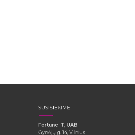
SUSISIEKIME
Fortune IT, UAB
Gynėjų g. 14, Vilnius