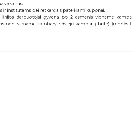
pasiekimus.
ir institutams bei retkarčiais pateikiami kuponai.
 linijos darbuotojai gyvena po 2 asmenis viename kambar
 1 asmenį viename kambaryje dviejų kambarių bute). Įmonės t