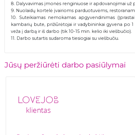
8. Dalyvavimas įmonės renginiuose ir apdovanojimai už 
9. Nuolaidų kortelė įvairioms parduotuvėms, restoranams 
10. Suteikiamas nemokamas apgyvendinimas (Įprastai
kambarių bute, prižiūrėtojai ir vadybininkai gyvena po
veža į darbą ir iš darbo (tik 10-15 min. kelio iki viešbučio).
11. Darbo sutartis sudaroma tiesiogiai su viešbučiu.
Jūsų peržiūrėti darbo pasiūlymai