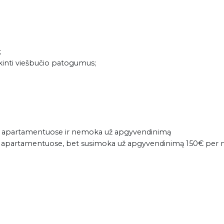
;
iškinti viešbučio patogumus;
ės apartamentuose ir nemoka už apgyvendinimą
ės apartamentuose, bet susimoka už apgyvendinimą 150€ per 