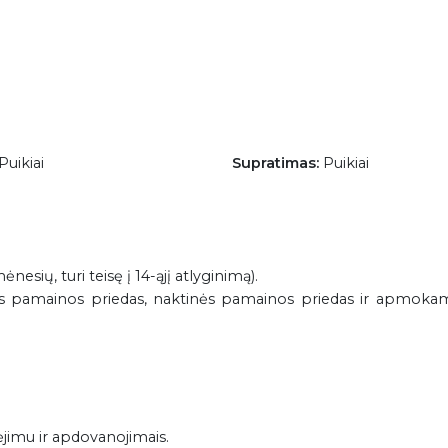
Puikiai
Supratimas:
Puikiai
mėnesių, turi teisę į 14-ąjį atlyginimą).
tos pamainos priedas, naktinės pamainos priedas ir apmokam
ėjimu ir apdovanojimais.