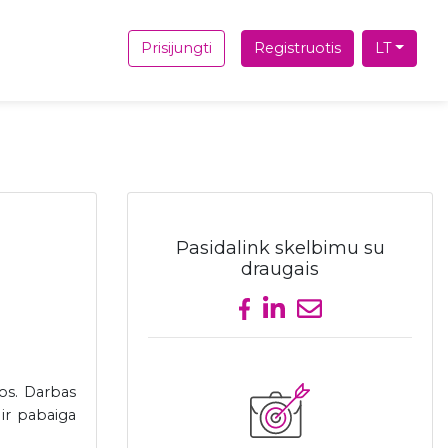
Prisijungti
Registruotis
LT
Pasidalink skelbimu su
draugais
Share on Facebook
Share on LinkedIn
Send email
os. Darbas
ir pabaiga