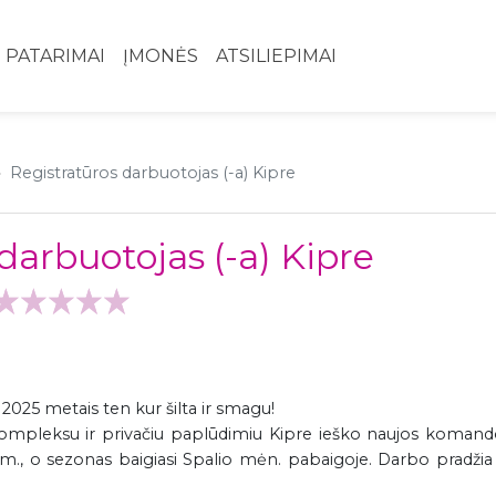
PATARIMAI
ĮMONĖS
ATSILIEPIMAI
Registratūros darbuotojas (-a) Kipre
darbuotojas (-a) Kipre
 2025 metais ten kur šilta ir smagu!
 kompleksu ir privačiu paplūdimiu Kipre ieško naujos komand
., o sezonas baigiasi Spalio mėn. pabaigoje. Darbo pradžia 