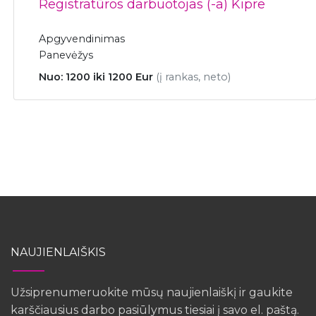
Registratūros darbuotojas (-a) Kipre
Apgyvendinimas
Panevėžys
Nuo: 1200 iki 1200 Eur
(į rankas, neto)
NAUJIENLAIŠKIS
Užsiprenumeruokite mūsų naujienlaiškį ir gaukite
karščiausius darbo pasiūlymus tiesiai į savo el. paštą.