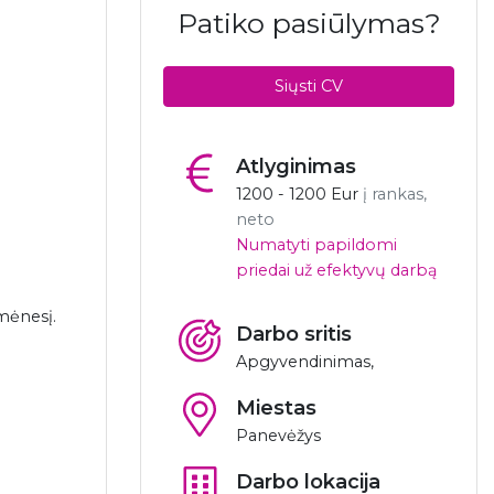
Patiko pasiūlymas?
Siųsti CV
Atlyginimas
1200 - 1200 Eur
į rankas,
neto
Numatyti papildomi
priedai už efektyvų darbą
mėnesį.
Darbo sritis
Apgyvendinimas,
Miestas
Panevėžys
Darbo lokacija