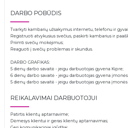
DARBO POBŪDIS
Tvarkyti kambarių užsakymus internetu, telefonu ir gyvai
Registruoti atvykusius svečius, paskirti kambarius ir paa
Priimti svečių mokėjimus;
Reaguoti į svečių problemas ir skundus.
DARBO GRAFIKAS:
5 dienų darbo savaitė - jeigu darbuotojas gyvena Kipre;
6 dienų darbo savaitė - jeigu darbuotojas gyvena įmon
5 dienų darbo savaitė - jeigu darbuotojas gyvena įmon
REIKALAVIMAI DARBUOTOJUI
Patirtis klientų aptarnavime;
Dėmesys klientui ir geras klientų aptarnavimas;
Geri komunikaciniai įgūdžiai;