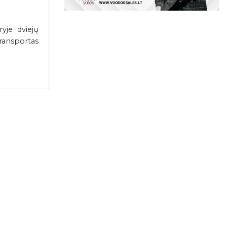
yje dviejų
ransportas