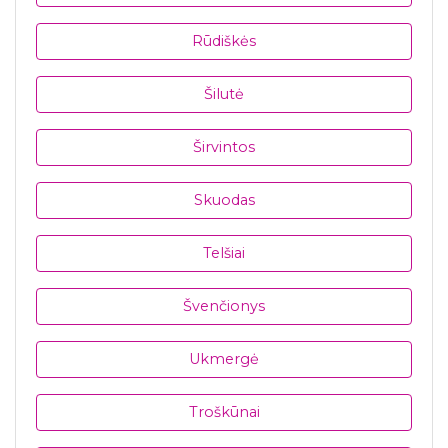
Rūdiškės
Šilutė
Širvintos
Skuodas
Telšiai
Švenčionys
Ukmergė
Troškūnai