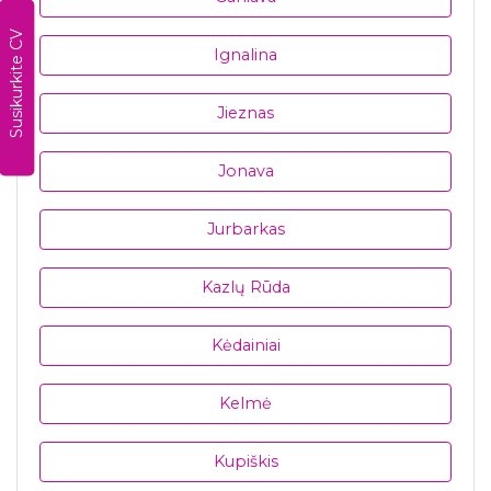
Susikurkite CV
Ignalina
Jieznas
Jonava
Jurbarkas
Kazlų Rūda
Kėdainiai
Kelmė
Kupiškis