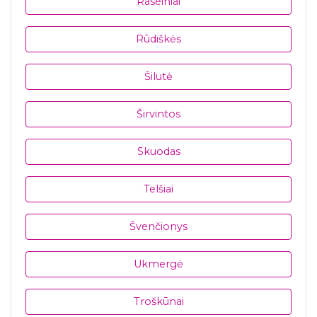
Raseiniai
Rūdiškės
Šilutė
Širvintos
Skuodas
Telšiai
Švenčionys
Ukmergė
Troškūnai