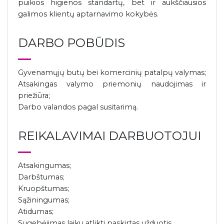
puikios higienos standartų, bet ir aukščiausios
galimos klientų aptarnavimo kokybės.
DARBO POBŪDIS
Gyvenamųjų butų bei komercinių patalpų valymas;
Atsakingas valymo priemonių naudojimas ir
priežiūra;
Darbo valandos pagal susitarimą.
REIKALAVIMAI DARBUOTOJUI
Atsakingumas;
Darbštumas;
Kruopštumas;
Sąžiningumas;
Atidumas;
Sugebėjimas laiku atlikti paskirtas užduotis.