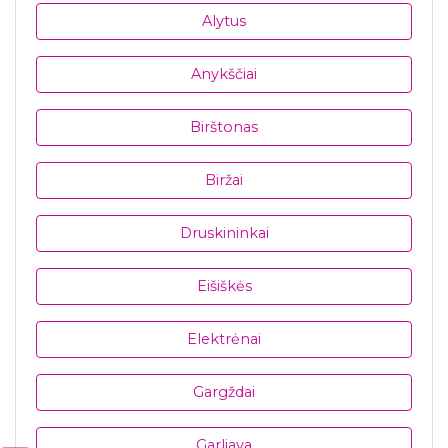
Alytus
Anykščiai
Birštonas
Biržai
Druskininkai
Eišiškės
Elektrėnai
Gargždai
Garliava