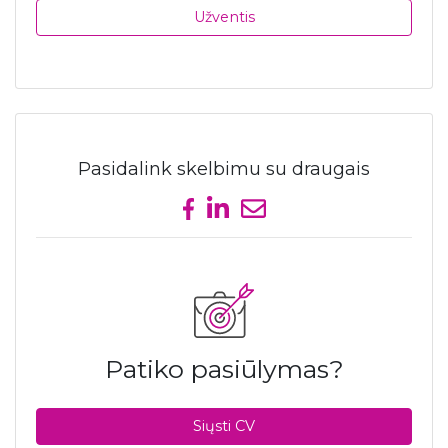
Užventis
Pasidalink skelbimu su draugais
Share on Facebook
Share on LinkedIn
Send email
Patiko pasiūlymas?
Siųsti CV