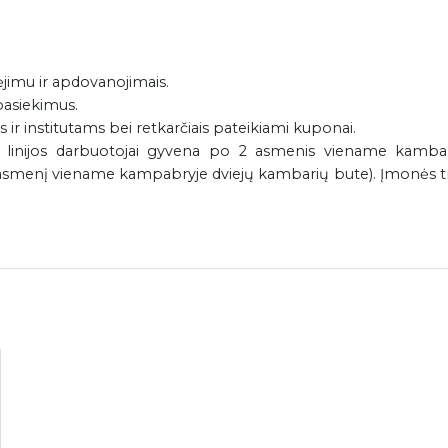
ėjimu ir apdovanojimais.
pasiekimus.
ir institutams bei retkarčiais pateikiami kuponai.
 linijos darbuotojai gyvena po 2 asmenis viename kambar
 1 asmenį viename kampabryje dviejų kambarių bute). Įmonės 