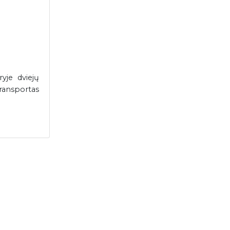
yje dviejų
transportas