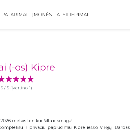
PATARIMAI
ĮMONĖS
ATSILIEPIMAI
ai (-os) Kipre
5 / 5 (įvertino 1)
 2026 metais ten kur šilta ir smagu!
kompleksu ir privačiu paplūdimiu Kipre ieško Virėjų. Darbas