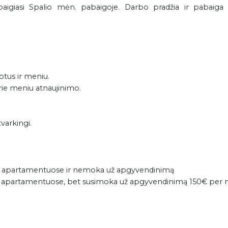
iasi Spalio mėn. pabaigoje. Darbo pradžia ir pabaiga ga
ptus ir meniu.
prie meniu atnaujinimo.
tvarkingi.
ės apartamentuose ir nemoka už apgyvendinimą
ės apartamentuose, bet susimoka už apgyvendinimą 150€ per 