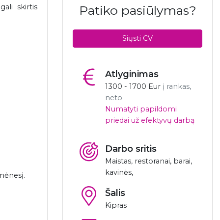
li skirtis
Patiko pasiūlymas?
Siųsti CV
Atlyginimas
1300 - 1700 Eur
į rankas,
neto
Numatyti papildomi
priedai už efektyvų darbą
Darbo sritis
Maistas, restoranai, barai,
kavinės,
mėnesį.
Šalis
Kipras