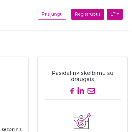
Prisijungti
Registruotis
LT
Pasidalink skelbimu su
draugais
Share on Facebook
Share on LinkedIn
Send email
 sezoninis.