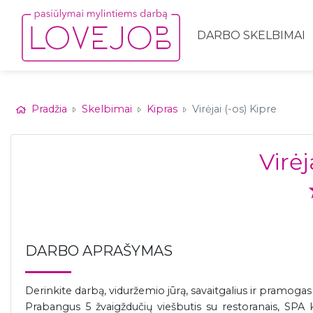
DARBO SKELBIMAI
Pradžia
Skelbimai
Kipras
Virėjai (-os) Kipre
Virėj
DARBO APRAŠYMAS
Derinkite darbą, viduržemio jūrą, savaitgalius ir pramogas
Prabangus 5 žvaigždučių viešbutis su restoranais, SPA 