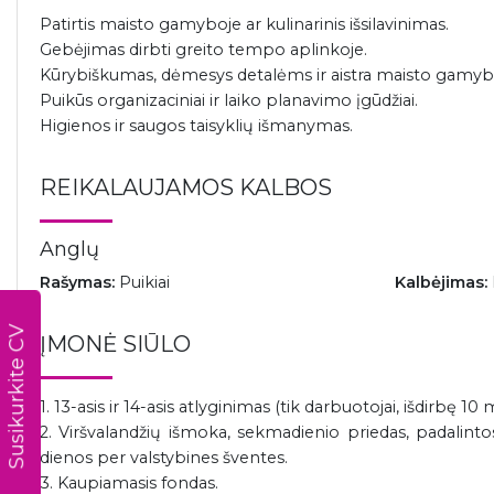
Patirtis maisto gamyboje ar kulinarinis išsilavinimas.
Gebėjimas dirbti greito tempo aplinkoje.
Kūrybiškumas, dėmesys detalėms ir aistra maisto gamyba
Puikūs organizaciniai ir laiko planavimo įgūdžiai.
Higienos ir saugos taisyklių išmanymas.
REIKALAUJAMOS KALBOS
Anglų
Rašymas:
Puikiai
Kalbėjimas:
Susikurkite CV
ĮMONĖ SIŪLO
1. 13-asis ir 14-asis atlyginimas (tik darbuotojai, išdirbę 10 
2. Viršvalandžių išmoka, sekmadienio priedas, padalin
dienos per valstybines šventes.
3. Kaupiamasis fondas.