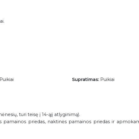
i.
Puikiai
Supratimas:
Puikiai
mėnesių, turi teisę į 14-ąjį atlyginimą).
tos pamainos priedas, naktinės pamainos priedas ir apmokam