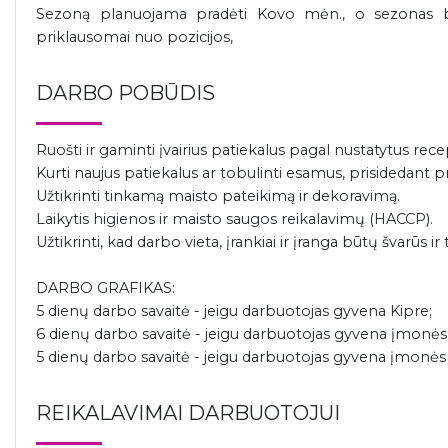
Sezoną planuojama pradėti Kovo mėn., o sezonas baig
priklausomai nuo pozicijos,
DARBO POBŪDIS
Ruošti ir gaminti įvairius patiekalus pagal nustatytus rece
Kurti naujus patiekalus ar tobulinti esamus, prisidedant 
Užtikrinti tinkamą maisto pateikimą ir dekoravimą.
Laikytis higienos ir maisto saugos reikalavimų (HACCP).
Užtikrinti, kad darbo vieta, įrankiai ir įranga būtų švarūs ir 
DARBO GRAFIKAS:
5 dienų darbo savaitė - jeigu darbuotojas gyvena Kipre;
6 dienų darbo savaitė - jeigu darbuotojas gyvena įmon
5 dienų darbo savaitė - jeigu darbuotojas gyvena įmon
REIKALAVIMAI DARBUOTOJUI