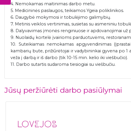
4. Nemokamas maitinimas darbo metu.
5. Medicininės paslaugos, teikiamos Ygeia poliklinikos.
6. Daugybė mokymosi ir tobulėjimo galimybių.
7. Metinis veiklos vertinimas, susietas su asmeniniu tobul
8. Dalyvavimas įmonės renginiuose ir apdovanojimai už 
9. Nuolaidų kortelė įvairioms parduotuvėms, restoranams 
10. Suteikiamas nemokamas apgyvendinimas (Įprastai
kambarių bute, prižiūrėtojai ir vadybininkai gyvena po
veža į darbą ir iš darbo (tik 10-15 min. kelio iki viešbučio).
11. Darbo sutartis sudaroma tiesiogiai su viešbučiu.
Jūsų peržiūrėti darbo pasiūlymai