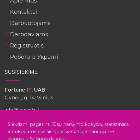
Apie mus
Kontaktai
Darbuotojams
Darbdaviams
Registruotis
Робота в Україні
SUSISIEKIME
Fortune IT, UAB
Gynėjų g. 14, Vilnius
info@lovejob.lt
Siekdami pagerinti Jūsų naršymo kokybę, statistiniais
ir rinkodaros tikslais šioje svetainėje naudojame
slapukus.
Sužinoti daugiau