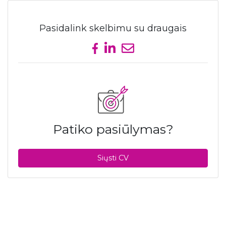
Pasidalink skelbimu su draugais
Share on Facebook
Share on LinkedIn
Send email
Patiko pasiūlymas?
Siųsti CV