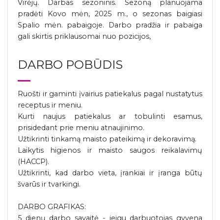
Virėjų. Darbas sezoninis. Sezoną planuojama
pradėti Kovo mėn, 2025 m., o sezonas baigiasi
Spalio mėn. pabaigoje. Darbo pradžia ir pabaiga
gali skirtis priklausomai nuo pozicijos,
DARBO POBŪDIS
Ruošti ir gaminti įvairius patiekalus pagal nustatytus
receptus ir meniu.
Kurti naujus patiekalus ar tobulinti esamus,
prisidedant prie meniu atnaujinimo.
Užtikrinti tinkamą maisto pateikimą ir dekoravimą.
Laikytis higienos ir maisto saugos reikalavimų
(HACCP).
Užtikrinti, kad darbo vieta, įrankiai ir įranga būtų
švarūs ir tvarkingi.
DARBO GRAFIKAS:
5 dienų darbo savaitė - jeigu darbuotojas gyvena