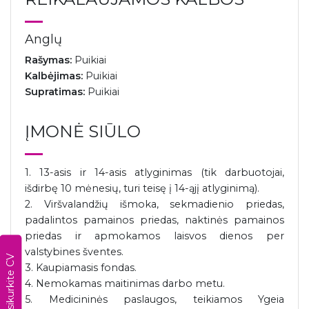
Anglų
Rašymas:
Puikiai
Kalbėjimas:
Puikiai
Supratimas:
Puikiai
ĮMONĖ SIŪLO
1. 13-asis ir 14-asis atlyginimas (tik darbuotojai,
išdirbę 10 mėnesių, turi teisę į 14-ąjį atlyginimą).
2. Viršvalandžių išmoka, sekmadienio priedas,
padalintos pamainos priedas, naktinės pamainos
priedas ir apmokamos laisvos dienos per
valstybines šventes.
Susikurkite CV
3. Kaupiamasis fondas.
4. Nemokamas maitinimas darbo metu.
5. Medicininės paslaugos, teikiamos Ygeia